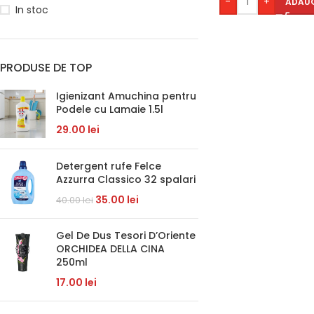
-
+
ADAUG
In stoc
PRODUSE DE TOP
Igienizant Amuchina pentru
Podele cu Lamaie 1.5l
29.00
lei
Detergent rufe Felce
Azzurra Classico 32 spalari
35.00
lei
40.00
lei
Gel De Dus Tesori D’Oriente
ORCHIDEA DELLA CINA
250ml
17.00
lei