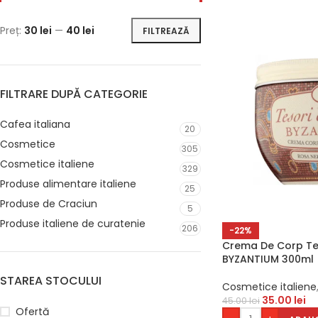
Preț:
30 lei
—
40 lei
FILTREAZĂ
FILTRARE DUPĂ CATEGORIE
Cafea italiana
20
Cosmetice
305
Cosmetice italiene
329
Produse alimentare italiene
25
Produse de Craciun
5
Produse italiene de curatenie
206
-22%
Crema De Corp Tes
BYZANTIUM 300ml
STAREA STOCULUI
Cosmetice italiene
35.00
lei
45.00
lei
Ofertă