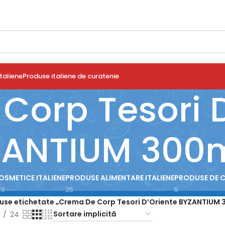
taliene
Produse italiene de curatenie
Corp Tesori D
ZANTIUM 300
OSMETICE ITALIENE
PRODUSE ALIMENTARE ITALIENE
PRODUSE DE 
29
25
5
use etichetate „Crema De Corp Tesori D’Oriente BYZANTIUM 
24