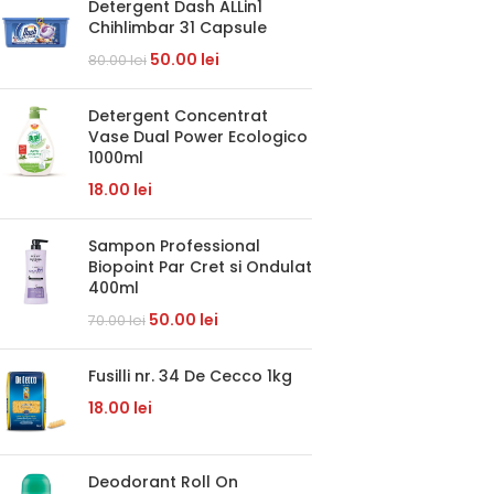
Detergent Dash ALLin1
Chihlimbar 31 Capsule
50.00
lei
80.00
lei
Detergent Concentrat
Vase Dual Power Ecologico
1000ml
18.00
lei
Sampon Professional
Biopoint Par Cret si Ondulat
400ml
50.00
lei
70.00
lei
Fusilli nr. 34 De Cecco 1kg
18.00
lei
Deodorant Roll On