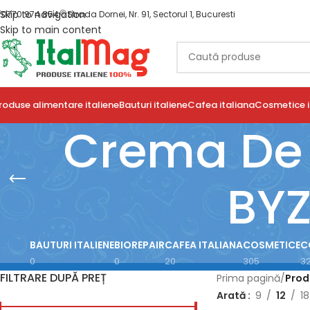
Skip to navigation
0770 974 854
Strada Dornei, Nr. 91, Sectorul 1, Bucuresti
Skip to main content
roduse alimentare italiene
Bauturi italiene
Cafea italiana
Cosmetice i
Crema De 
BY
BAUTURI ITALIENE
BIOREPAIR
CAFEA ITALIANA
COSMETICE
C
0
0
20
305
3
FILTRARE DUPĂ PREȚ
Prima pagină
/
Prod
Arată
9
12
18