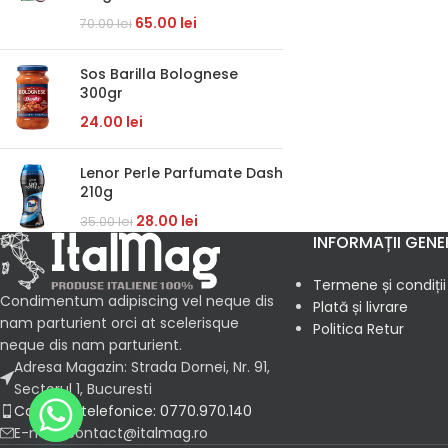
65.00
lei
70.00
lei
Sos Barilla Bolognese
300gr
24.00
lei
Lenor Perle Parfumate Dash
210g
28.00
lei
35.00
lei
INFORMAȚII GENE
Termene și condiții
Condimentum adipiscing vel neque dis
Plată și livrare
nam parturient orci at scelerisque
Politica Retur
neque dis nam parturient.
Adresa Magazin: Strada Dornei, Nr. 91,
Sectorul 1, Bucuresti
Comenzi telefonice: 0770.970.140
E-mail: contact@italmag.ro