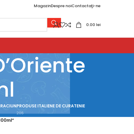
Magazin
Despre noi
Contactaţi-ne
0.00
lei
’Oriente
ml
CRACIUN
PRODUSE ITALIENE DE CURATENIE
206
300ml”