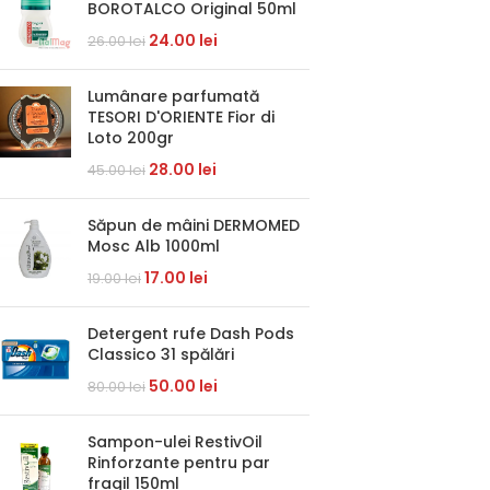
BOROTALCO Original 50ml
24.00
lei
26.00
lei
Lumânare parfumată
TESORI D'ORIENTE Fior di
Loto 200gr
28.00
lei
45.00
lei
Săpun de mâini DERMOMED
Mosc Alb 1000ml
17.00
lei
19.00
lei
Detergent rufe Dash Pods
Classico 31 spălări
50.00
lei
80.00
lei
Sampon-ulei RestivOil
Rinforzante pentru par
fragil 150ml