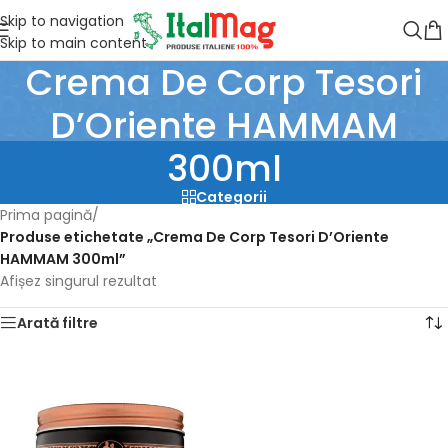
Skip to navigation
Skip to main content
Crema De Corp Tesori
D’Oriente HAMMAM
300ml
Categorii
Prima pagină
/
Produse etichetate „Crema De Corp Tesori D’Oriente
HAMMAM 300ml”
Afișez singurul rezultat
Arată filtre