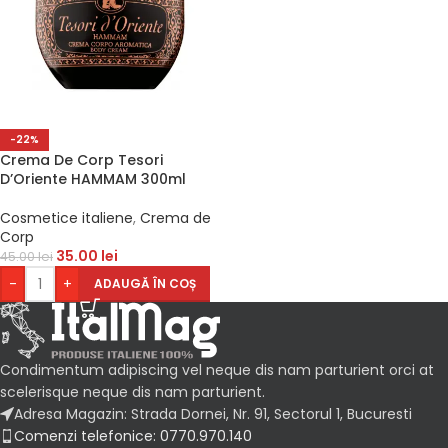
-22%
Crema De Corp Tesori
D’Oriente HAMMAM 300ml
Cosmetice italiene
,
Crema de
Corp
35.00
lei
45.00
lei
-
+
ADAUGĂ ÎN COȘ
Condimentum adipiscing vel neque dis nam parturient orci at
scelerisque neque dis nam parturient.
Adresa Magazin: Strada Dornei, Nr. 91, Sectorul 1, Bucuresti
Comenzi telefonice: 0770.970.140