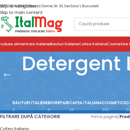
Skip to navigation
0770 974 854
Strada Dornei, Nr. 91, Sectorul 1, Bucuresti
Skip to main content
roduse alimentare italiene
Bauturi italiene
Cafea italiana
Cosmetice i
Detergent 
BAUTURI ITALIENE
BIOREPAIR
CAFEA ITALIANA
COSMETICE
C
0
0
20
305
3
FILTRARE DUPĂ CATEGORIE
Prima pagină
/
Prod
Cafea italiana