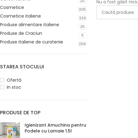
20
Nu a fost găsit nic
Cosmetice
305
Cosmetice italiene
329
Produse alimentare italiene
25
Produse de Craciun
5
Produse italiene de curatenie
206
STAREA STOCULUI
Ofertă
In stoc
PRODUSE DE TOP
Igienizant Amuchina pentru
Podele cu Lamaie 1.5l