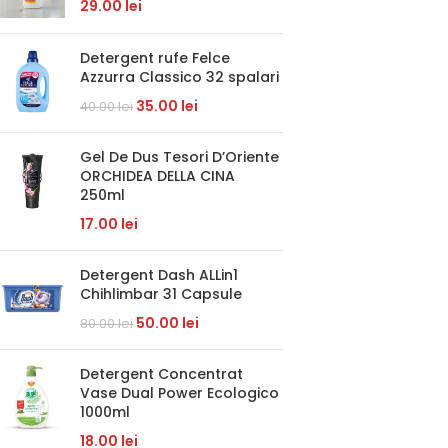
29.00
lei
Detergent rufe Felce
Azzurra Classico 32 spalari
35.00
lei
40.00
lei
Gel De Dus Tesori D’Oriente
ORCHIDEA DELLA CINA
250ml
17.00
lei
Detergent Dash ALLin1
Chihlimbar 31 Capsule
50.00
lei
80.00
lei
Detergent Concentrat
Vase Dual Power Ecologico
1000ml
18.00
lei