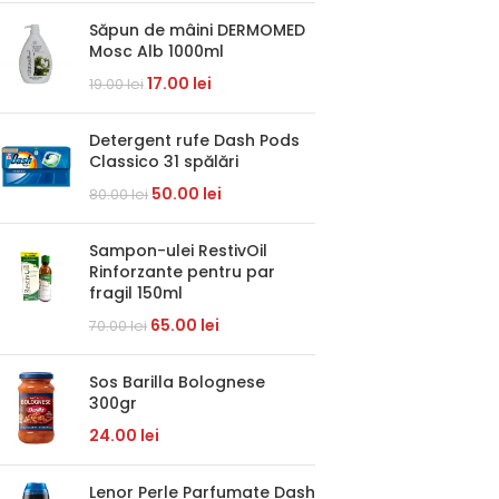
Săpun de mâini DERMOMED
Mosc Alb 1000ml
17.00
lei
19.00
lei
Detergent rufe Dash Pods
Classico 31 spălări
50.00
lei
80.00
lei
Sampon-ulei RestivOil
Rinforzante pentru par
fragil 150ml
65.00
lei
70.00
lei
Sos Barilla Bolognese
300gr
24.00
lei
Lenor Perle Parfumate Dash