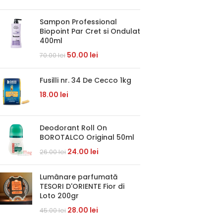
Sampon Professional
Biopoint Par Cret si Ondulat
400ml
50.00
lei
70.00
lei
Fusilli nr. 34 De Cecco 1kg
18.00
lei
Deodorant Roll On
BOROTALCO Original 50ml
24.00
lei
26.00
lei
Lumânare parfumată
TESORI D'ORIENTE Fior di
Loto 200gr
28.00
lei
45.00
lei