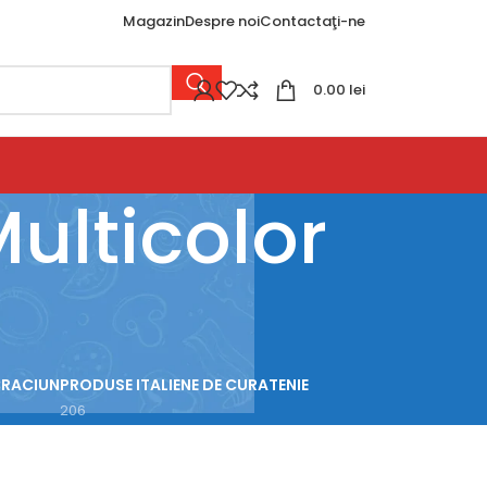
Magazin
Despre noi
Contactaţi-ne
0.00
lei
ulticolor
CRACIUN
PRODUSE ITALIENE DE CURATENIE
206