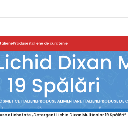
taliene
Produse italiene de curatenie
Lichid Dixan M
19 Spălări
OSMETICE ITALIENE
PRODUSE ALIMENTARE ITALIENE
PRODUSE DE 
29
25
5
use etichetate „Detergent Lichid Dixan Multicolor 19 Spălări”