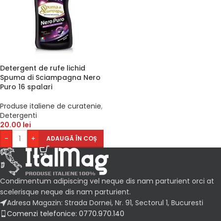
Detergent de rufe lichid
Spuma di Sciampagna Nero
Puro 16 spalari
Produse italiene de curatenie
,
Detergenti
20.00
lei
-
+
ADAUGĂ ÎN COȘ
Condimentum adipiscing vel neque dis nam parturient orci at
scelerisque neque dis nam parturient.
Adresa Magazin: Strada Dornei, Nr. 91, Sectorul 1, Bucuresti
Comenzi telefonice: 0770.970.140