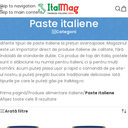
Skip to navigation
Skip to main content
Paste italiene
Categorii
Magazinul online ItalMag.ro oferă o varietate excepțională de
diferite tipuri de paste italiene la prețuri avantajoase. Magazinul
este un importator direct de produse italiene de calitate, fără
îndoială de standarde duble. Ca produs de top din Italia, pastele
sunt o slăbiciune nu numai pentru italieni, ci și pentru mulți
români. Acum puteți plasa ușor și rapid o comandă de pe site-
ul nostru și puteți pregăti bucate tradiționale delicioase. Iată
tipurile pe care le puteți găsi pe ItalMag.ro:
Prima pagină
/
Produse alimentare italiene
/
Paste italiene
Afișez toate cele 8 rezultate
Arată filtre