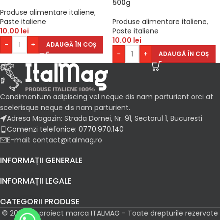
500g
Produse alimentare italiene
,
Paste italiene
Produse alimentare italiene
,
10.00
lei
Paste italiene
10.00
lei
-
+
ADAUGĂ ÎN COȘ
-
+
ADAUGĂ ÎN COȘ
Condimentum adipiscing vel neque dis nam parturient orci at
scelerisque neque dis nam parturient.
Adresa Magazin: Strada Dornei, Nr. 91, Sectorul 1, Bucuresti
Comenzi telefonice: 0770.970.140
E-mail: contact@italmag.ro
INFORMAȚII GENERALE
INFORMAȚII LEGALE
CATEGORII PRODUSE
© 2026 Un proiect marca ITALMAG - Toate drepturile rezervate