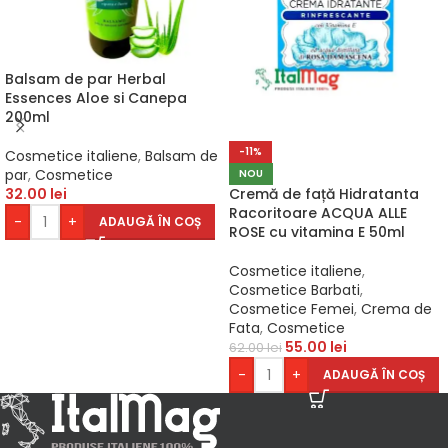
Balsam de par Herbal
Essences Aloe si Canepa
200ml
-11%
Cosmetice italiene
,
Balsam de
par
,
Cosmetice
NOU
32.00
lei
Cremă de față Hidratanta
Racoritoare ACQUA ALLE
-
+
ADAUGĂ ÎN COȘ
ROSE cu vitamina E 50ml
Cosmetice italiene
,
Cosmetice Barbati
,
Cosmetice Femei
,
Crema de
Fata
,
Cosmetice
55.00
lei
62.00
lei
-
+
ADAUGĂ ÎN COȘ