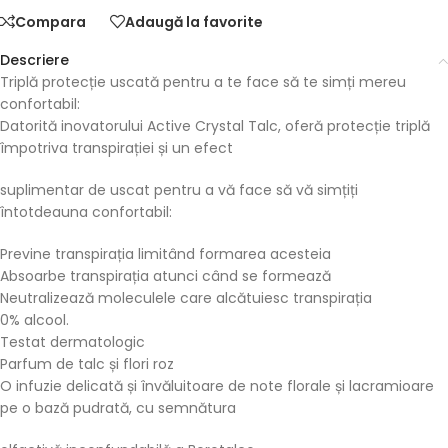
Compara
Adaugă la favorite
Descriere
Triplă protecție uscată pentru a te face să te simți mereu
confortabil:
Datorită inovatorului Active Crystal Talc, oferă protecție triplă
împotriva transpirației și un efect
suplimentar de uscat pentru a vă face să vă simțiți
întotdeauna confortabil:
Previne transpirația limitând formarea acesteia
Absoarbe transpirația atunci când se formează
Neutralizează moleculele care alcătuiesc transpirația
0% alcool.
Testat dermatologic
Parfum de talc și flori roz
O infuzie delicată și învăluitoare de note florale și lacramioare
pe o bază pudrată, cu semnătura