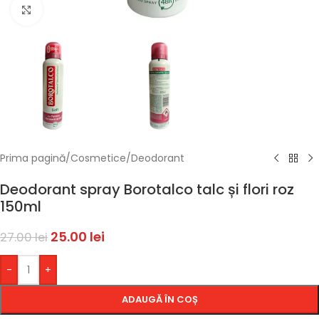
Faceți click pentru a mări
Prima pagină
/
Cosmetice
/
Deodorant
Deodorant spray Borotalco talc și flori roz
150ml
25.00
lei
27.00
lei
-
+
ADAUGĂ ÎN COȘ