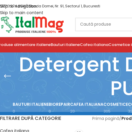
Skip to navigation
0770 974 854
Strada Dornei, Nr. 91, Sectorul 1, Bucuresti
Skip to main content
roduse alimentare italiene
Bauturi italiene
Cafea italiana
Cosmetice i
Detergent 
P
BAUTURI ITALIENE
BIOREPAIR
CAFEA ITALIANA
COSMETICE
C
0
0
20
305
3
FILTRARE DUPĂ CATEGORIE
Prima pagină
/
Prod
Cafea italiana