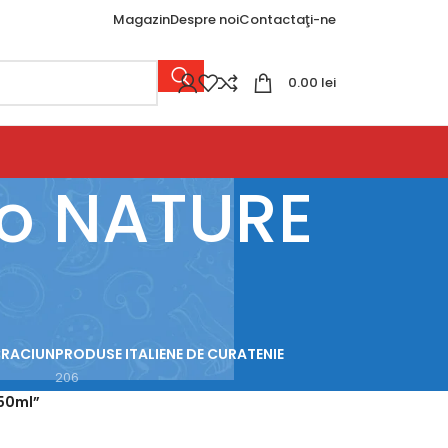
Magazin
Despre noi
Contactaţi-ne
0.00
lei
to NATURE
l
CRACIUN
PRODUSE ITALIENE DE CURATENIE
206
450ml”