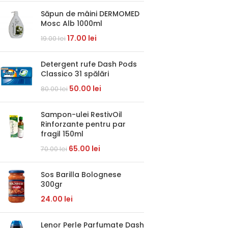
Săpun de mâini DERMOMED
Mosc Alb 1000ml
17.00
lei
19.00
lei
Detergent rufe Dash Pods
Classico 31 spălări
50.00
lei
80.00
lei
Sampon-ulei RestivOil
Rinforzante pentru par
fragil 150ml
65.00
lei
70.00
lei
Sos Barilla Bolognese
300gr
24.00
lei
Lenor Perle Parfumate Dash