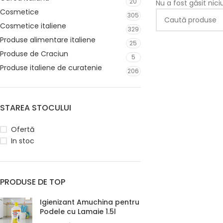
20
Nu a fost găsit nic
Cosmetice
305
Cosmetice italiene
329
Produse alimentare italiene
25
Produse de Craciun
5
Produse italiene de curatenie
206
STAREA STOCULUI
Ofertă
In stoc
PRODUSE DE TOP
Igienizant Amuchina pentru
Podele cu Lamaie 1.5l