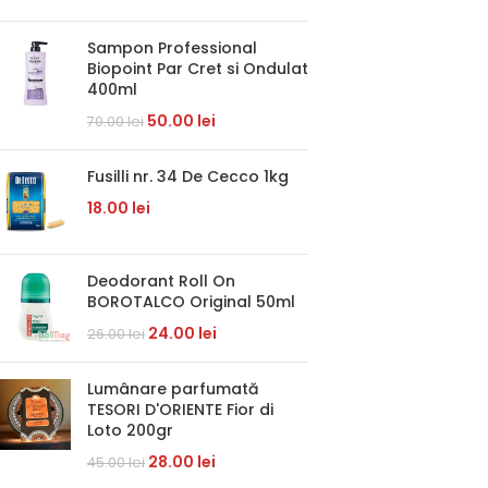
Sampon Professional
Biopoint Par Cret si Ondulat
400ml
50.00
lei
70.00
lei
Fusilli nr. 34 De Cecco 1kg
18.00
lei
Deodorant Roll On
BOROTALCO Original 50ml
24.00
lei
26.00
lei
Lumânare parfumată
TESORI D'ORIENTE Fior di
Loto 200gr
28.00
lei
45.00
lei