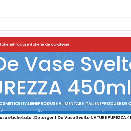
taliene
Produse italiene de curatenie
De Vase Svel
UREZZA 450m
OSMETICE ITALIENE
PRODUSE ALIMENTARE ITALIENE
PRODUSE DE 
29
25
5
use etichetate „Detergent De Vase Svelto NATURE PUREZZA 