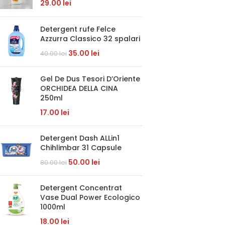
29.00
lei
Detergent rufe Felce
Azzurra Classico 32 spalari
35.00
lei
40.00
lei
Gel De Dus Tesori D’Oriente
ORCHIDEA DELLA CINA
250ml
17.00
lei
Detergent Dash ALLin1
Chihlimbar 31 Capsule
50.00
lei
80.00
lei
Detergent Concentrat
Vase Dual Power Ecologico
1000ml
18.00
lei