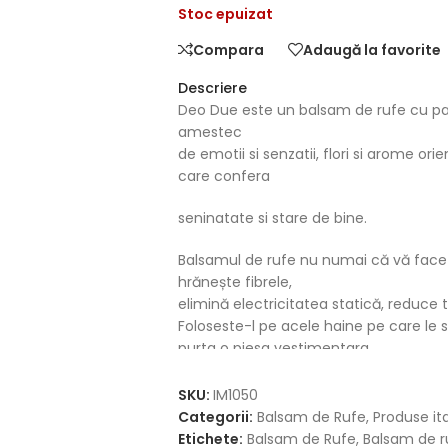
Stoc epuizat
Compara
Adaugă la favorite
Descriere
Deo Due este un balsam de rufe cu par
amestec
de emotii si senzatii, flori si arome or
care confera
seninatate si stare de bine.
Balsamul de rufe nu numai că vă face 
hrănește fibrele,
elimină electricitatea statică, reduce 
Foloseste-l pe acele haine pe care le s
purta o piesa vestimentara
regenerata, parca ar fi noua.
SKU:
IM1050
Categorii:
Balsam de Rufe
,
Produse it
Etichete:
Balsam de Rufe
,
Balsam de r