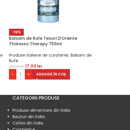
-15%
Balsam de Rufe Tesori D’Oriente
-6%
Thalasso Therapy 750ml
Detergent de 
și Menta 1l
de
Produse italiene de curatenie
,
Balsam de
Rufe
Produse italien
17.00
lei
20.00
lei
Detergenti Vas
15.00
lei
16.00
lei
-
+
ADAUGĂ ÎN COȘ
-
+
AD
CATEGORII PRODUSE
Produse alimentare din Italia
Bauturi din Italia
Cafea din Italia
Cosmetice