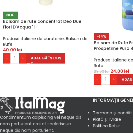
NOU
Balsam de rufe concentrat Deo Due
Fiori D’Acqua 1l
-14%
Produse italiene de curatenie
,
Balsam de
Balsam de Rufe Fe
Rufe
Prospetime Pura 4
40.00
lei
-
+
ADAUGĂ ÎN COȘ
Produse italiene d
Rufe
24.00
lei
28.00
lei
-
+
ADAU
INFORMAȚII GENE
Termene și condiții
Condimentum adipiscing vel neque dis
Plată și livrare
nam parturient orci at scelerisque
Politica Retur
neque dis nam parturient.