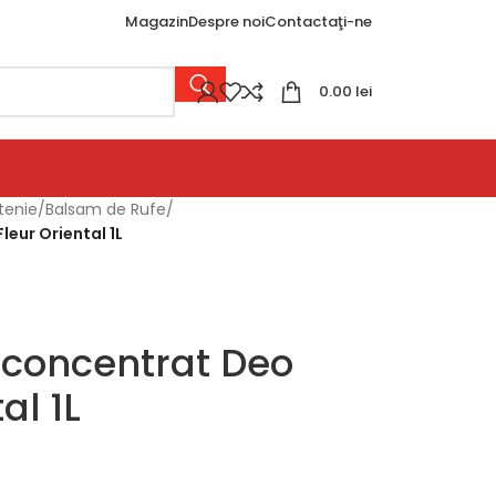
Magazin
Despre noi
Contactaţi-ne
0.00
lei
tenie
/
Balsam de Rufe
/
eur Oriental 1L
 concentrat Deo
al 1L