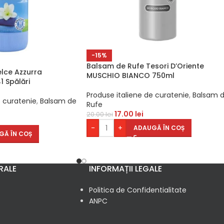
-15%
Balsam de Rufe Tesori D’Oriente
lce Azzurra
MUSCHIO BIANCO 750ml
1 Spălări
Produse italiene de curatenie
,
Balsam 
e curatenie
,
Balsam de
Rufe
17.00
lei
20.00
lei
-
+
ADAUGĂ ÎN COȘ
GĂ ÎN COȘ
RALE
INFORMAȚII LEGALE
Politica de Confidentialitate
ANPC