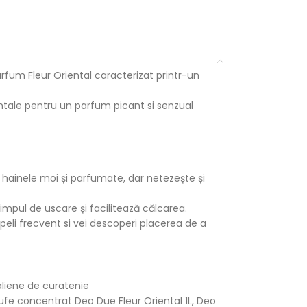
fum Fleur Oriental caracterizat printr-un
ientale pentru un parfum picant si senzual
hainele moi și parfumate, dar netezește și
timpul de uscare și facilitează călcarea.
peli frecvent si vei descoperi placerea de a
aliene de curatenie
ufe concentrat Deo Due Fleur Oriental 1L
,
Deo