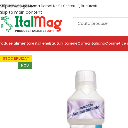
Skip to navigation
0770 974 854
Strada Dornei, Nr. 91, Sectorul 1, Bucuresti
Skip to main content
roduse alimentare italiene
Bauturi italiene
Cafea italiana
Cosmetice i
STOC EPUIZAT
NOU