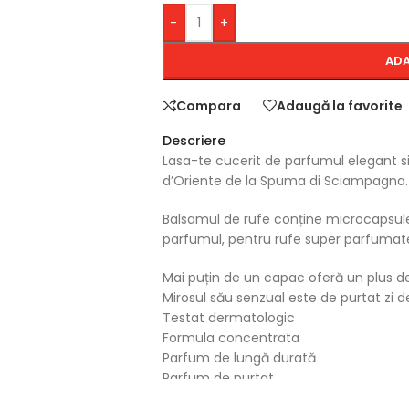
-
+
ADA
Compara
Adaugă la favorite
Descriere
Lasa-te cucerit de parfumul elegant si
d’Oriente de la Spuma di Sciampagna.
Balsamul de rufe conține microcapsule
parfumul, pentru rufe super parfumat
Mai puțin de un capac oferă un plus de
Mirosul său senzual este de purtat zi de
Testat dermatologic
Formula concentrata
Parfum de lungă durată
Parfum de purtat
Produs 100% italian