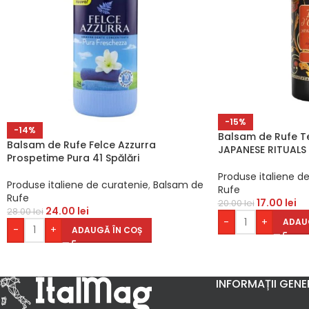
-15%
-14%
Balsam de Rufe Te
Balsam de Rufe Felce Azzurra
JAPANESE RITUALS
Prospetime Pura 41 Spălări
Produse italiene d
Produse italiene de curatenie
,
Balsam de
Rufe
Rufe
17.00
lei
20.00
lei
24.00
lei
28.00
lei
-
+
ADAU
-
+
ADAUGĂ ÎN COȘ
INFORMAȚII GENE