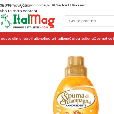
Skip to navigation
0770 974 854
Strada Dornei, Nr. 91, Sectorul 1, Bucuresti
Skip to main content
roduse alimentare italiene
Bauturi italiene
Cafea italiana
Cosmetice i