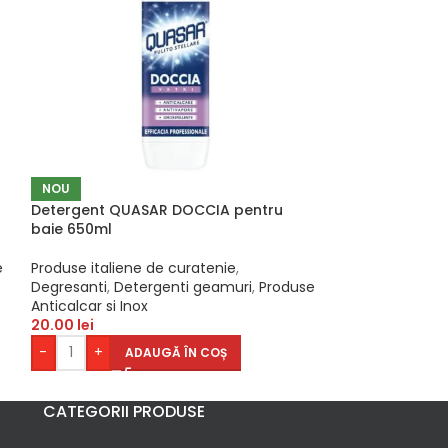
NOU
-13%
Detergent QUASAR DOCCIA pentru
Odorizant came
baie 650ml
AYURVEDA 200
e
Produse italiene de curatenie
,
Produse italien
Degresanti
,
Detergenti geamuri
,
Produse
Odorizante cas
Anticalcar si Inox
35.00
l
40.00
lei
20.00
lei
-
+
AD
-
+
ADAUGĂ ÎN COȘ
CATEGORII PRODUSE