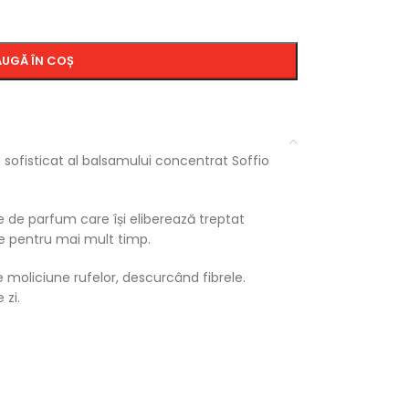
UGĂ ÎN COȘ
 sofisticat al balsamului concentrat Soffio
 de parfum care își eliberează treptat
e pentru mai mult timp.
 moliciune rufelor, descurcând fibrele.
 zi.