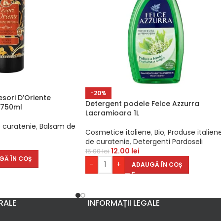
-20%
sori D’Oriente
Detergent podele Felce Azzurra
 750ml
Lacramioara 1L
e curatenie
,
Balsam de
Cosmetice italiene
,
Bio
,
Produse italien
de curatenie
,
Detergenti Pardoseli
12.00
lei
15.00
lei
GĂ ÎN COȘ
-
+
ADAUGĂ ÎN COȘ
RALE
INFORMAȚII LEGALE