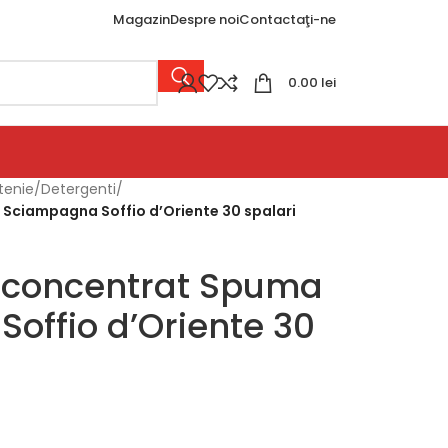
Magazin
Despre noi
Contactaţi-ne
0.00
lei
tenie
/
Detergenti
/
 Sciampagna Soffio d’Oriente 30 spalari
 concentrat Spuma
offio d’Oriente 30