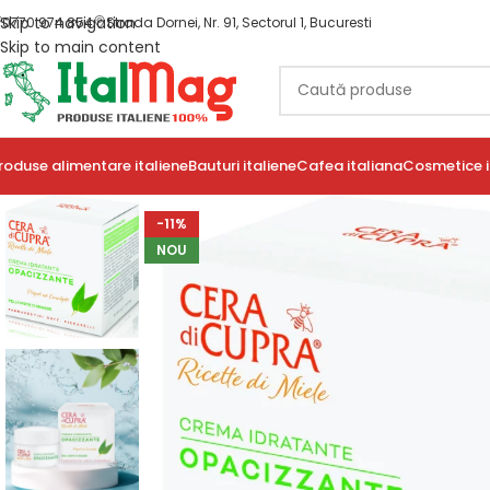
Skip to navigation
0770 974 854
Strada Dornei, Nr. 91, Sectorul 1, Bucuresti
Skip to main content
roduse alimentare italiene
Bauturi italiene
Cafea italiana
Cosmetice i
-11%
NOU