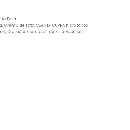
de Fata
ă
,
Cremă de fata CERA DI CUPRA hidratantă
 ml
,
Cremă de fata cu Propolis si Eucalipt
,