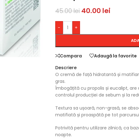
40.00
lei
45.00
lei
-
+
ADA
Compara
Adaugă la favorite
Descriere
O cremă de față hidratantă și matifian
gras.
Îmbogățită cu propolis și eucalipt, are 
controlul producției de sebum și la red
Textura sa ușoară, non-grasă, se absoa
matifiată și proaspătă pe tot parcursul 
Potrivită pentru utilizare zilnică, ca
noapte.