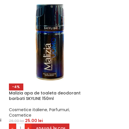
-4%
Malizia apa de toaleta deodorant
barbati SKYLINE 150ml
STOC EPUIZAT
NOU
Cosmetice italiene
,
Parfumuri
,
Mască de păr B
Cosmetice
accelerarea pa
i
25.00
lei
26.00
lei
Cosmetice itali
-
+
ADAUGĂ ÎN COȘ