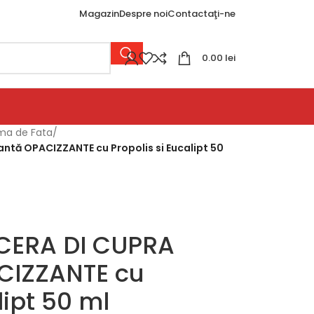
Magazin
Despre noi
Contactaţi-ne
0.00
lei
ma de Fata
/
ntă OPACIZZANTE cu Propolis si Eucalipt 50
CERA DI CUPRA
CIZZANTE cu
lipt 50 ml