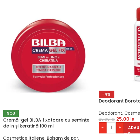
-4%
Deodorant Borota
Deodorant
,
Cosmet
NOU
25.00
lei
26.00
lei
Cremă-gel BILBA fixatoare cu semințe
de in și keratină 100 ml
-
+
ADAU
Cosmetice italiene
,
Balsam de par
,