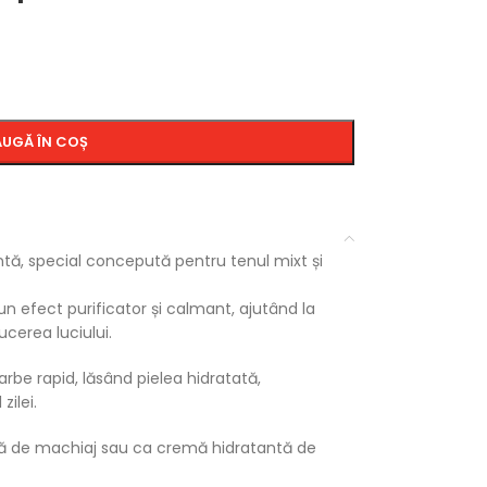
UGĂ ÎN COȘ
tă, special concepută pentru tenul mixt și
un efect purificator și calmant, ajutând la
ucerea luciului.
rbe rapid, lăsând pielea hidratată,
zilei.
 bază de machiaj sau ca cremă hidratantă de