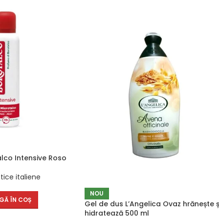
lco Intensive Roso
ice italiene
NOU
GĂ ÎN COȘ
Gel de dus L’Angelica Ovaz hrănește ș
hidratează 500 ml