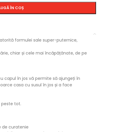
UGĂ ÎN COȘ
datorită formulei sale super-puternice,
ărie, chiar și cele mai încăpățânate, de pe
u capul în jos vă permite să ajungeți în
oarce casa cu susul în jos și a face
 peste tot.
e de curatenie