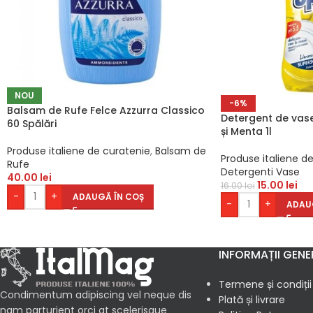
NOU
-6%
Balsam de Rufe Felce Azzurra Classico
Detergent de vas
60 Spălări
și Menta 1l
Produse italiene de curatenie
,
Balsam de
Produse italiene d
Rufe
Detergenti Vase
40.00
lei
15.00
lei
16.00
lei
-
+
ADAUGĂ ÎN COȘ
-
+
ADAU
INFORMAȚII GENE
Termene și condiții
Condimentum adipiscing vel neque dis
Plată și livrare
nam parturient orci at scelerisque