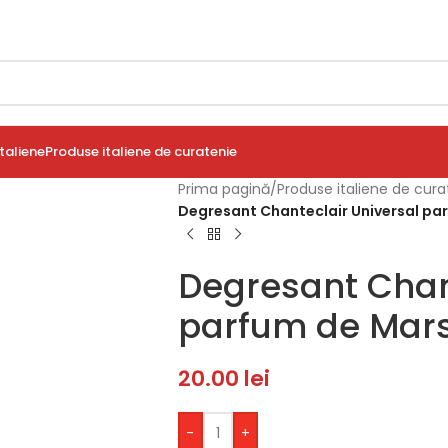
taliene
Produse italiene de curatenie
Prima pagină
/
Produse italiene de cura
Degresant Chanteclair Universal pa
Degresant Chan
parfum de Mars
20.00
lei
-
+