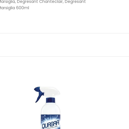
arsiglia
,
Degresant Chanteclair
,
Degresant
arsiglia 600ml