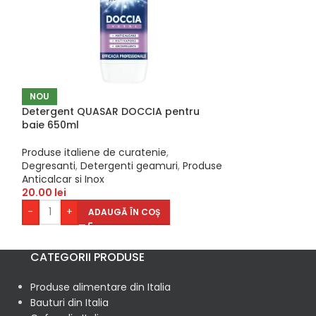
NOU
-13%
Detergent QUASAR DOCCIA pentru
NOU
baie 650ml
Detergent rufe 
32 spalari
Produse italiene de curatenie
,
Degresanti
,
Detergenti geamuri
,
Produse
Produse italien
Anticalcar si Inox
Detergenti
20.00
lei
35.00
l
40.00
lei
-
+
ADAUGĂ ÎN COȘ
-
+
AD
CATEGORII PRODUSE
Produse alimentare din Italia
Bauturi din Italia