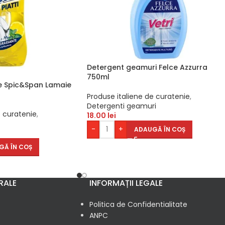
Detergent geamuri Felce Azzurra
750ml
e Spic&Span Lamaie
Produse italiene de curatenie
,
Detergenti geamuri
e curatenie
,
18.00
lei
-
+
ADAUGĂ ÎN COȘ
GĂ ÎN COȘ
RALE
INFORMAȚII LEGALE
Politica de Confidentialitate
ANPC