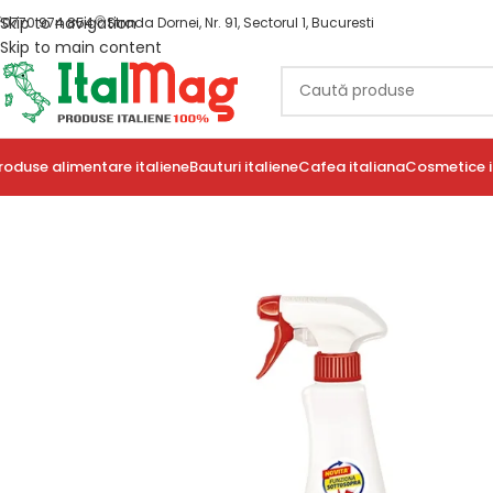
Skip to navigation
0770 974 854
Strada Dornei, Nr. 91, Sectorul 1, Bucuresti
Skip to main content
roduse alimentare italiene
Bauturi italiene
Cafea italiana
Cosmetice i