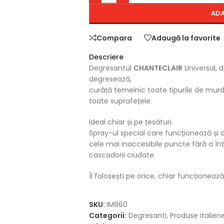
ADA
Compara
Adaugă la favorite
Descriere
Degresantul
CHANTECLAIR
Universal, 
degresează,
curăță temeinic toate tipurile de murd
toate suprafețele.
Ideal chiar și pe țesături.
Spray-ul special care funcționează și c
cele mai inaccesibile puncte fără a înt
cascadorii ciudate.
Îl folosești pe orice, chiar funcționează
SKU:
IM860
Categorii:
Degresanti
,
Produse italien