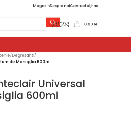
Magazin
Despre noi
Contactaţi-ne
0.00
lei
tenie
/
Degresanti
/
rfum de Marsiglia 600ml
teclair Universal
iglia 600ml