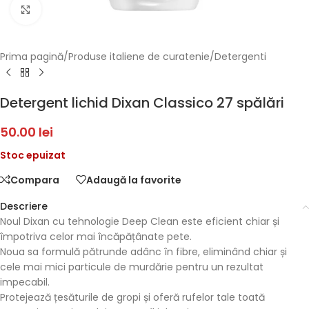
Faceți click pentru a mări
Prima pagină
/
Produse italiene de curatenie
/
Detergenti
Detergent lichid Dixan Classico 27 spălări
50.00
lei
Stoc epuizat
Compara
Adaugă la favorite
Descriere
Noul Dixan cu tehnologie Deep Clean este eficient chiar și
împotriva celor mai încăpățânate pete.
Noua sa formulă pătrunde adânc în fibre, eliminând chiar și
cele mai mici particule de murdărie pentru un rezultat
impecabil.
Protejează țesăturile de gropi și oferă rufelor tale toată