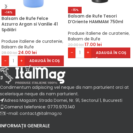
-15%
-14%
Balsam de Rufe Tesori
Balsam de Rufe Felce
D’Oriente HAMMAM 750ml
Azzurra Argan si Vanilie 41
Spălări
Produse italiene de curatenie
,
Balsam de Rufe
Produse italiene de curatenie
,
17.00
lei
20.00
lei
Balsam de Rufe
24.00
lei
-
+
ADAUGĂ ÎN COȘ
28.00
lei
-
+
ADAUGĂ ÎN COȘ
Condimentum adipiscing vel neque dis nam parturient orci at
scelerisque neque dis nam parturient.
Adresa Magazin: Strada Dornei, Nr. 91, Sectorul 1, Bucuresti
Comenzi telefonice: 0770.970.140
E-mail: contact@italmag.ro
INFORMAȚII GENERALE