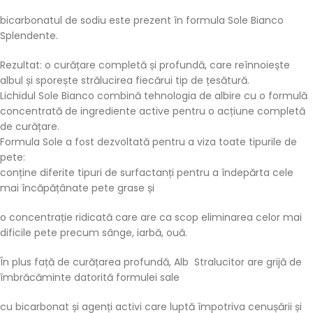
bicarbonatul de sodiu este prezent în formula Sole Bianco
Splendente.
Rezultat: o curățare completă și profundă, care reînnoiește
albul și sporește strălucirea fiecărui tip de țesătură.
Lichidul Sole Bianco combină tehnologia de albire cu o formulă
concentrată de ingrediente active pentru o acțiune completă
de curățare.
Formula Sole a fost dezvoltată pentru a viza toate tipurile de
pete:
conține diferite tipuri de surfactanți pentru a îndepărta cele
mai încăpățânate pete grase și
o concentrație ridicată care are ca scop eliminarea celor mai
dificile pete precum sânge, iarbă, ouă.
În plus față de curățarea profundă, Alb Stralucitor are grijă de
îmbrăcăminte datorită formulei sale
cu bicarbonat și agenți activi care luptă împotriva cenușării și