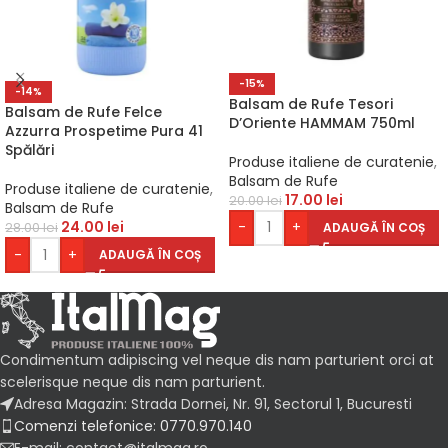
-15%
-14%
Balsam de Rufe Tesori
Balsam de Rufe Felce
D’Oriente HAMMAM 750ml
Azzurra Prospetime Pura 41
Spălări
Produse italiene de curatenie
,
Balsam de Rufe
Produse italiene de curatenie
,
17.00
lei
20.00
lei
Balsam de Rufe
24.00
lei
-
+
ADAUGĂ ÎN COȘ
28.00
lei
-
+
ADAUGĂ ÎN COȘ
Condimentum adipiscing vel neque dis nam parturient orci at
scelerisque neque dis nam parturient.
Adresa Magazin: Strada Dornei, Nr. 91, Sectorul 1, Bucuresti
Comenzi telefonice: 0770.970.140