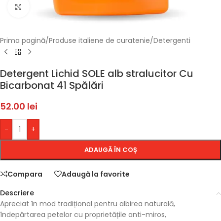
Faceți click pentru a mări
Prima pagină
/
Produse italiene de curatenie
/
Detergenti
Detergent Lichid SOLE alb stralucitor Cu
Bicarbonat 41 Spălări
52.00
lei
-
+
ADAUGĂ ÎN COȘ
Compara
Adaugă la favorite
Descriere
Apreciat în mod tradițional pentru albirea naturală,
îndepărtarea petelor cu proprietățile anti-miros,