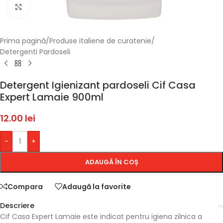
Faceți click pentru a mări
Prima pagină
/
Produse italiene de curatenie
/
Detergenti Pardoseli
Detergent Igienizant pardoseli Cif Casa
Expert Lamaie 900ml
12.00
lei
-
+
ADAUGĂ ÎN COȘ
Compara
Adaugă la favorite
Descriere
Cif Casa Expert Lamaie este indicat pentru igiena zilnica a