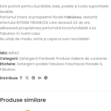
Este potrivit pentru bucătărie, baie, podele și toate suprafețele
lavabile.
Parfumul intens al prospețimii florale
Fabuloso
, datorită
efectului INTENSE FRESHEZZA care durează 24 de ore,
eliberează prospețimea parfumată inconfundabilă a lui
Fabuloso în toată casa.
Nu uitați de mediu: sticla și capacul sunt reciclabile!
SKU:
IM342
Categorii:
Detergenti Pardoseli
,
Produse italiene de curatenie
Etichete:
Detergent podele Fabuloso Freschezza Floreale 1L
,
Fabuloso
Distribuie
Produse similare