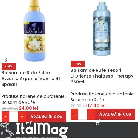
-15%
-14%
Balsam de Rufe Tesori
Balsam de Rufe Felce
D’Oriente Thalasso Therapy
Azzurra Argan si Vanilie 41
750ml
Spălări
Produse italiene de curatenie
,
Produse italiene de curatenie
,
Balsam de Rufe
Balsam de Rufe
17.00
lei
20.00
lei
24.00
lei
28.00
lei
-
+
ADAUGĂ ÎN COȘ
-
+
ADAUGĂ ÎN COȘ