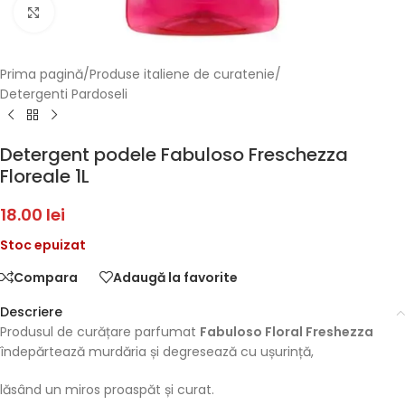
Faceți click pentru a mări
Prima pagină
/
Produse italiene de curatenie
/
Detergenti Pardoseli
Detergent podele Fabuloso Freschezza
Floreale 1L
18.00
lei
Stoc epuizat
Compara
Adaugă la favorite
Descriere
Produsul de curățare parfumat
Fabuloso Floral Freshezza
îndepărtează murdăria și degresează cu ușurință,
lăsând un miros proaspăt și curat.