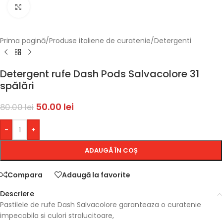
Faceți click pentru a mări
Prima pagină
/
Produse italiene de curatenie
/
Detergenti
Detergent rufe Dash Pods Salvacolore 31
spălări
50.00
lei
80.00
lei
-
+
ADAUGĂ ÎN COȘ
Compara
Adaugă la favorite
Descriere
Pastilele de rufe Dash Salvacolore garanteaza o curatenie
impecabila si culori stralucitoare,