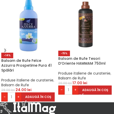
-15%
-14%
Balsam de Rufe Tesori
Balsam de Rufe Felce
D’Oriente HAMMAM 750ml
Azzurra Prospetime Pura 41
Spălări
Produse italiene de curatenie
,
Balsam de Rufe
Produse italiene de curatenie
,
17.00
lei
20.00
lei
Balsam de Rufe
24.00
lei
-
+
ADAUGĂ ÎN COȘ
28.00
lei
-
+
ADAUGĂ ÎN COȘ