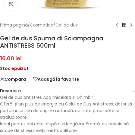
Faceți click pentru a mări
Prima pagină
/
Cosmetice
/
Gel de dus
Gel de dus Spuma di Sciampagna
ANTISTRESS 500ml
16.00
lei
Stoc epuizat
Compara
Adaugă la favorite
Descriere
Gel de dus antistres Apa micelara si Ghimbir
Oferă-ți un plus de energie cu Gelul de Duș Antistress, datorită
parfumului său de origine naturală, cu note proaspete și
strălucitoare.
Ideal pentru cei care, după o zi lungă încărcată, au nevoie să
scape de stresul vieții metropolitane.