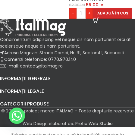
55.00
lei
62.00
lei
-
+
ADAUGĂ ÎN COȘ
Condimentum adipiscing vel neque dis nam parturient orci at
scelerisque neque dis nam parturient.
Adresa Magazin: Strada Dornei, Nr. 91, Sectorul 1, Bucuresti
Comenzi telefonice: 0770.970.140
E-mail: contact@italmag.ro
INFORMAȚII GENERALE
INFORMAȚII LEGALE
CATEGORII PRODUSE
© 2026 Un proiect marca ITALMAG - Toate drepturile rezervate
Web Design elaborat de:
Profio Web Studio
Folosim cookie-uri pentru a vă îmbunătăți experiența