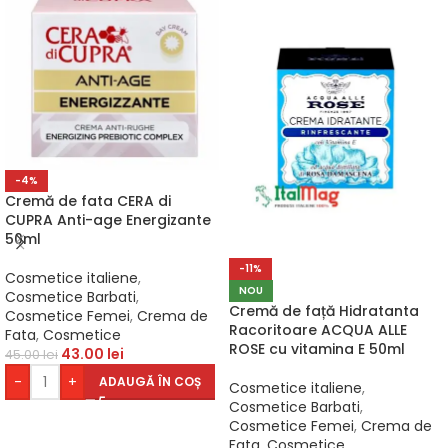
-4%
Cremă de fata CERA di
CUPRA Anti-age Energizante
50ml
-11%
Cosmetice italiene
,
NOU
Cosmetice Barbati
,
Cremă de față Hidratanta
Cosmetice Femei
,
Crema de
Racoritoare ACQUA ALLE
Fata
,
Cosmetice
ROSE cu vitamina E 50ml
43.00
lei
45.00
lei
-
+
ADAUGĂ ÎN COȘ
Cosmetice italiene
,
Cosmetice Barbati
,
Cosmetice Femei
,
Crema de
Fata
,
Cosmetice