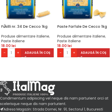
Fusilli nr. 34 De Cecco 1kg
Paste Farfale De Cecco 1kg
Produse alimentare italiene
,
Produse alimentare italiene
,
Paste italiene
Paste italiene
18.00
lei
18.00
lei
-
+
-
+
ADAUGĂ ÎN COȘ
ADAUGĂ ÎN COȘ
Condimentum adipiscing vel neque dis nam parturient orci at
scelerisque neque dis nam parturient.
Adresa Magazin: Strada Dornei, Nr. 91, Sectorul 1, Bucuresti