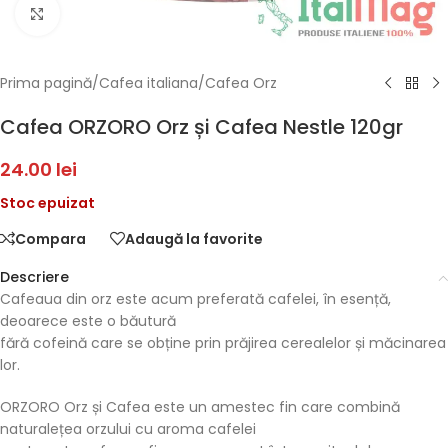
Faceți click pentru a mări
Prima pagină
/
Cafea italiana
/
Cafea Orz
Cafea ORZORO Orz și Cafea Nestle 120gr
24.00
lei
Stoc epuizat
Compara
Adaugă la favorite
Descriere
Cafeaua din orz este acum preferată cafelei, în esență,
deoarece este o băutură
fără cofeină care se obține prin prăjirea cerealelor și măcinarea
lor.
ORZORO Orz și Cafea este un amestec fin care combină
naturalețea orzului cu aroma cafelei