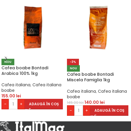
NOU
-3%
Cafea boabe Bontadi
NOU
Arabica 100% 1kg
Cafea boabe Bontadi
Miscela Famiglia 1kg
Cafea italiana
,
Cafea italiana
boabe
Cafea italiana
,
Cafea italiana
155.00
lei
boabe
140.00
lei
145.00
lei
-
+
ADAUGĂ ÎN COȘ
-
+
ADAUGĂ ÎN COȘ