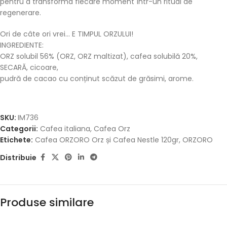
pentru a transforma fiecare moment într-un ritual de
regenerare.
Ori de câte ori vrei… E TIMPUL ORZULUI!
INGREDIENTE:
ORZ solubil 56% (ORZ, ORZ maltizat), cafea solubilă 20%,
SECARĂ, cicoare,
pudră de cacao cu conținut scăzut de grăsimi, arome.
SKU:
IM736
Categorii:
Cafea italiana
,
Cafea Orz
Etichete:
Cafea ORZORO Orz și Cafea Nestle 120gr
,
ORZORO
Distribuie
Produse similare