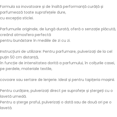
Formula sa inovatoare și de înaltă performanță curăță și
parfumează toate suprafețele dure,
cu excepția sticlei.
Parfumurile originale, de lungă durată, oferă o senzație plăcută,
creând atmosfera perfectă
pentru bunăstare în mediile de zi cu zi.
Instrucțiuni de utilizare: Pentru parfumare, pulverizați de la cel
puțin 50 cm distanță,
în funcție de intensitatea dorită a parfumului, în colțurile casei,
pe perdele, materiale textile,
covoare sau sertare de lenjerie. Ideal și pentru tapițeria mașinii.
Pentru curățare, pulverizați direct pe suprafețe și ștergeți cu o
lavetă umedă.
Pentru a șterge praful, pulverizați o dată sau de două ori pe o
lavetă.