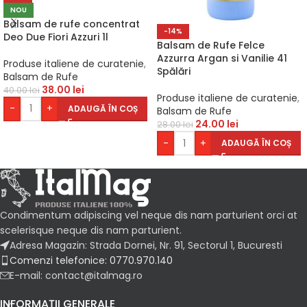
NOU
Balsam de rufe concentrat
-14%
Deo Due Fiori Azzuri 1l
Balsam de Rufe Felce
Azzurra Argan si Vanilie 41
Produse italiene de curatenie
,
Spălări
Balsam de Rufe
38.00
lei
40.00
lei
Produse italiene de curatenie
,
-
+
ADAUGĂ ÎN COȘ
Balsam de Rufe
24.00
lei
28.00
lei
-
+
ADAUGĂ ÎN COȘ
Condimentum adipiscing vel neque dis nam parturient orci at
scelerisque neque dis nam parturient.
Adresa Magazin: Strada Dornei, Nr. 91, Sectorul 1, Bucuresti
Comenzi telefonice: 0770.970.140
E-mail: contact@italmag.ro
INFORMAȚII GENERALE