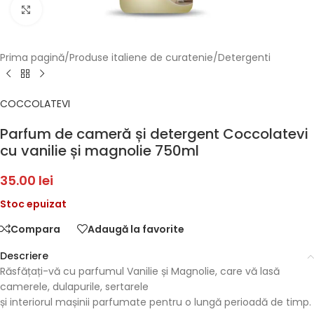
Faceți click pentru a mări
Prima pagină
/
Produse italiene de curatenie
/
Detergenti
COCCOLATEVI
Parfum de cameră și detergent Coccolatevi
cu vanilie și magnolie 750ml
35.00
lei
Stoc epuizat
Compara
Adaugă la favorite
Descriere
Răsfățați-vă cu parfumul Vanilie și Magnolie, care vă lasă
camerele, dulapurile, sertarele
și interiorul mașinii parfumate pentru o lungă perioadă de timp.