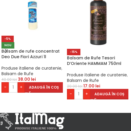
-5%
NOU
Balsam de rufe concentrat
-15%
Deo Due Fiori Azzuri 1l
Balsam de Rufe Tesori
D’Oriente HAMMAM 750ml
Produse italiene de curatenie
,
Balsam de Rufe
Produse italiene de curatenie
,
38.00
lei
40.00
lei
Balsam de Rufe
17.00
lei
20.00
lei
-
+
ADAUGĂ ÎN COȘ
-
+
ADAUGĂ ÎN COȘ