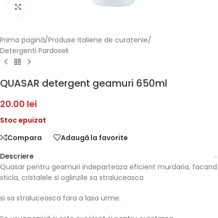
Faceți click pentru a mări
Prima pagină
/
Produse italiene de curatenie
/
Detergenti Pardoseli
QUASAR detergent geamuri 650ml
20.00
lei
Stoc epuizat
Compara
Adaugă la favorite
Descriere
Quasar pentru geamuri indeparteaza eficient murdaria, facand
sticla, cristalele si oglinzile sa straluceasca
si sa straluceasca fara a lasa urme.