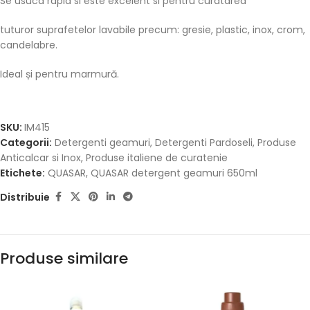
Se usuca rapid si este excelent si pentru curatarea
tuturor suprafetelor lavabile precum: gresie, plastic, inox, crom,
candelabre.
Ideal și pentru marmură.
SKU:
IM415
Categorii:
Detergenti geamuri
,
Detergenti Pardoseli
,
Produse
Anticalcar si Inox
,
Produse italiene de curatenie
Etichete:
QUASAR
,
QUASAR detergent geamuri 650ml
Distribuie
Produse similare