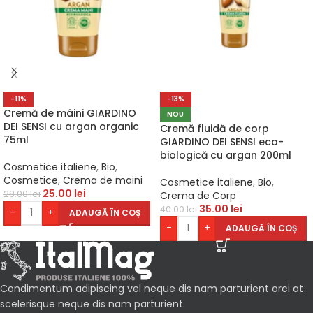
-11%
-13%
Cremă de mâini GIARDINO
NOU
DEI SENSI cu argan organic
Cremă fluidă de corp
75ml
GIARDINO DEI SENSI eco-
biologică cu argan 200ml
Cosmetice italiene
,
Bio
,
Cosmetice
,
Crema de maini
Cosmetice italiene
,
Bio
,
25.00
lei
28.00
lei
Crema de Corp
35.00
lei
40.00
lei
-
+
ADAUGĂ ÎN COȘ
-
+
ADAUGĂ ÎN COȘ
Condimentum adipiscing vel neque dis nam parturient orci at
scelerisque neque dis nam parturient.