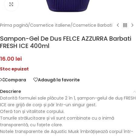
Faceți click pentru a mări
Prima pagină
/
Cosmetice italiene
/
Cosmetice Barbati
Sampon-Gel De Dus FELCE AZZURRA Barbati
FRESH ICE 400ml
16.00
lei
Stoc epuizat
Compara
Adaugă la favorite
Descriere
Datorită formulei sale plăcute 2 în 1, șampon-gelul de duș FRESH
ICE are grijă de corp și păr într-un singur gest.
Oferă ton și vitalitate corpului.
Tonurile strălucitoare și vii sunt combinate cu o inimă
transparentă, cu fațete clare.
Notele transparente de Aquatic Musk îmbrățișează corpul într-