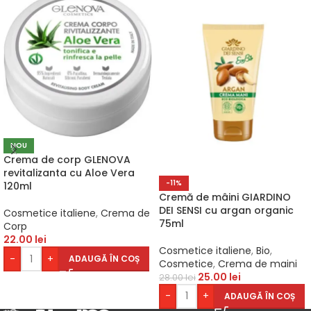
NOU
Crema de corp GLENOVA
revitalizanta cu Aloe Vera
-11%
120ml
Cremă de mâini GIARDINO
DEI SENSI cu argan organic
Cosmetice italiene
,
Crema de
75ml
Corp
22.00
lei
Cosmetice italiene
,
Bio
,
-
+
ADAUGĂ ÎN COȘ
Cosmetice
,
Crema de maini
25.00
lei
28.00
lei
-
+
ADAUGĂ ÎN COȘ