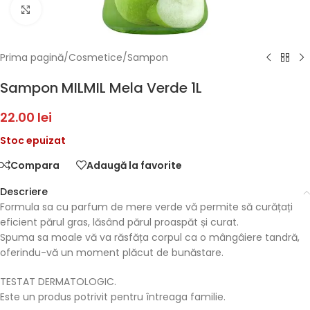
Faceți click pentru a mări
Prima pagină
/
Cosmetice
/
Sampon
Sampon MILMIL Mela Verde 1L
22.00
lei
Stoc epuizat
Compara
Adaugă la favorite
Descriere
Formula sa cu parfum de mere verde vă permite să curățați
eficient părul gras, lăsând părul proaspăt și curat.
Spuma sa moale vă va răsfăța corpul ca o mângâiere tandră,
oferindu-vă un moment plăcut de bunăstare.
TESTAT DERMATOLOGIC.
Este un produs potrivit pentru întreaga familie.