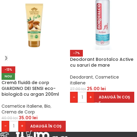
-7%
Deodorant Borotalco Active
cu saruri de mare
-13%
NOU
Deodorant
,
Cosmetice
Cremă fluidă de corp
italiene
GIARDINO DEI SENSI eco-
25.00
lei
27.00
lei
biologică cu argan 200ml
-
+
ADAUGĂ ÎN COȘ
Cosmetice italiene
,
Bio
,
Crema de Corp
35.00
lei
40.00
lei
-
+
ADAUGĂ ÎN COȘ