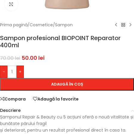
Faceți click pentru a mări
Prima pagină
/
Cosmetice
/
Sampon
Sampon profesional BIOPOINT Reparator
400ml
50.00
lei
70.00
lei
-
+
ADAUGĂ ÎN COȘ
Compara
Adaugă la favorite
Descriere
Șamponul Repair & Beauty cu 5 acțiuni oferă o nouă vitalitate și
bunătate părului fragil
și deteriorat, pentru un rezultat profesional direct în casa ta.