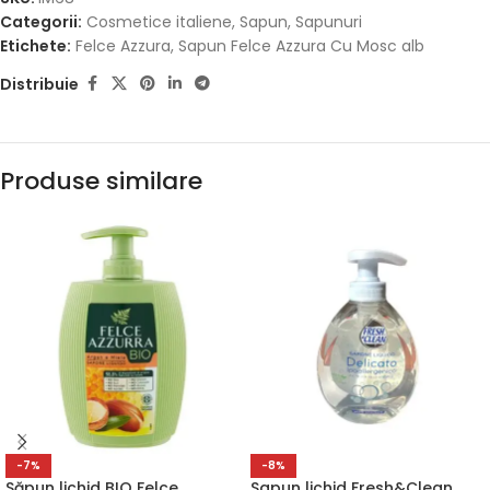
Categorii:
Cosmetice italiene
,
Sapun
,
Sapunuri
Etichete:
Felce Azzura
,
Sapun Felce Azzura Cu Mosc alb
Distribuie
Produse similare
-7%
-8%
Săpun lichid BIO Felce
Sapun lichid Fresh&Clean