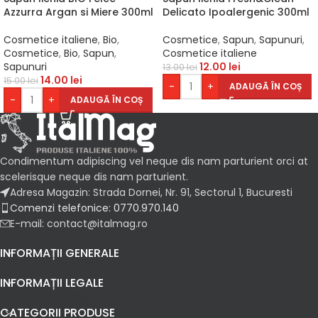
Azzurra Argan si Miere 300ml
Delicato Ipoalergenic 300ml
Cosmetice italiene
,
Bio
,
Cosmetice
,
Sapun
,
Sapunuri
,
Cosmetice
,
Bio
,
Sapun
,
Cosmetice italiene
Sapunuri
12.00
lei
13.00
lei
14.00
lei
15.00
lei
-
+
ADAUGĂ ÎN COȘ
-
+
ADAUGĂ ÎN COȘ
Condimentum adipiscing vel neque dis nam parturient orci at
scelerisque neque dis nam parturient.
Adresa Magazin: Strada Dornei, Nr. 91, Sectorul 1, Bucuresti
Comenzi telefonice: 0770.970.140
E-mail: contact@italmag.ro
INFORMAȚII GENERALE
INFORMAȚII LEGALE
CATEGORII PRODUSE