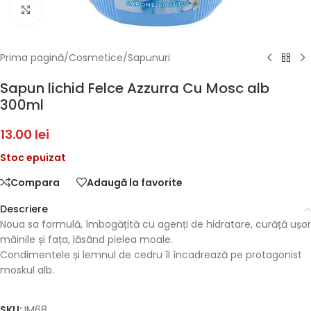
Faceți click pentru a mări
Prima pagină
/
Cosmetice
/
Sapunuri
Sapun lichid Felce Azzurra Cu Mosc alb
300ml
13.00
lei
Stoc epuizat
Compara
Adaugă la favorite
Descriere
Noua sa formulă, îmbogățită cu agenți de hidratare, curăță ușor
mâinile și fața, lăsând pielea moale.
Condimentele și lemnul de cedru îl încadrează pe protagonist
moskul alb.
SKU:
IM68