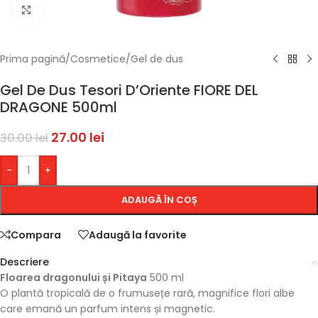
Faceți click pentru a mări
Prima pagină
/
Cosmetice
/
Gel de dus
Gel De Dus Tesori D’Oriente FIORE DEL
DRAGONE 500ml
27.00
lei
30.00
lei
-
+
ADAUGĂ ÎN COȘ
Compara
Adaugă la favorite
Descriere
Floarea dragonului și Pitaya
500 ml
O plantă tropicală de o frumusețe rară, magnifice flori albe
care emană un parfum intens și magnetic.