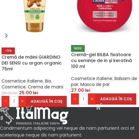
NOU
-11%
Cremă-gel BILBA fixatoare
Cremă de mâini GIARDINO
cu semințe de in și keratină
DEI SENSI cu argan organic
100 ml
75ml
Cosmetice italiene
,
Balsam de
Cosmetice italiene
,
Bio
,
par
,
Masca de par
Cosmetice
,
Crema de maini
27.00
lei
25.00
lei
28.00
lei
-
+
ADAUGĂ ÎN COȘ
-
+
ADAUGĂ ÎN COȘ
Condimentum adipiscing vel neque dis nam parturient orci at
scelerisque neque dis nam parturient.