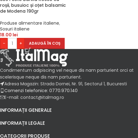
roșii, busuioc și oțet balsamic
de Modena 190gr
Produse alimentare italiene
,
Sosuri italiene
18.00
lei
-
+
ADAUGĂ ÎN COȘ
Condimentum adipiscing vel neque dis nam parturient orci at
scelerisque neque dis nam parturient.
Adresa Magazin: Strada Dornei, Nr. 91, Sectorul 1, Bucuresti
Comenzi telefonice: 0770.970.140
E-mail: contact@italmag.ro
INFORMAȚII GENERALE
INFORMAȚII LEGALE
CATEGORII PRODUSE