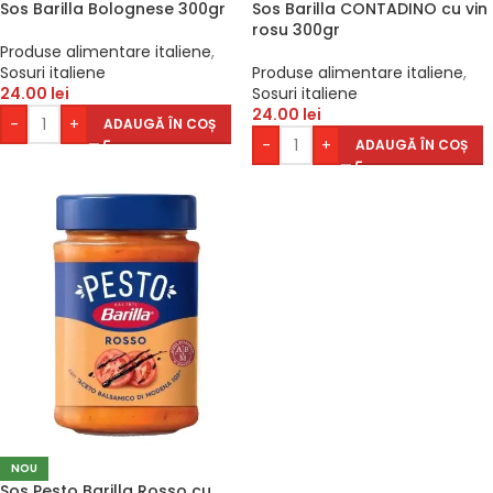
Sos Barilla Bolognese 300gr
Sos Barilla CONTADINO cu vin
rosu 300gr
Produse alimentare italiene
,
Sosuri italiene
Produse alimentare italiene
,
24.00
lei
Sosuri italiene
24.00
lei
-
+
ADAUGĂ ÎN COȘ
-
+
ADAUGĂ ÎN COȘ
NOU
Sos Pesto Barilla Rosso cu