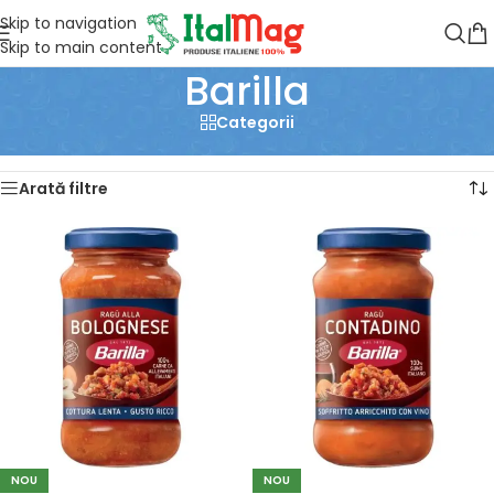
Skip to navigation
Skip to main content
Barilla
Categorii
Prima pagină
/
Barilla
Afișez toate cele 3 rezultate
Arată filtre
NOU
NOU