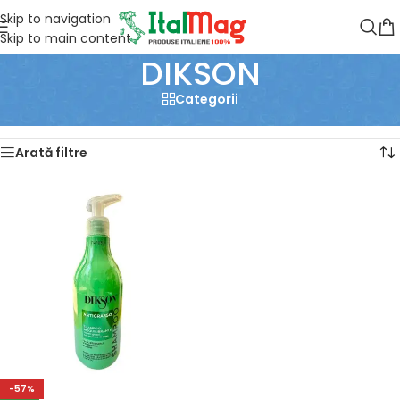
Skip to navigation
Skip to main content
DIKSON
Categorii
Prima pagină
/
DIKSON
Afișez singurul rezultat
Arată filtre
-57%