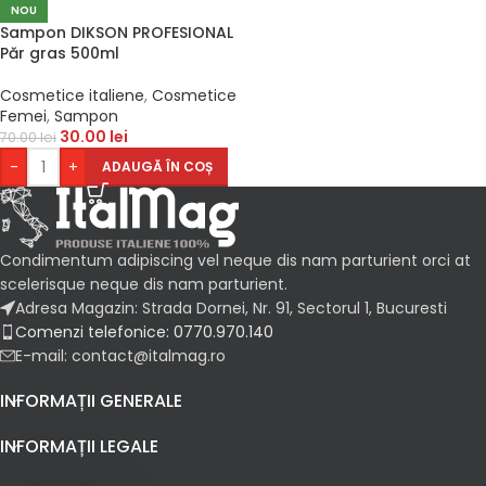
NOU
Sampon DIKSON PROFESIONAL
Păr gras 500ml
Cosmetice italiene
,
Cosmetice
Femei
,
Sampon
30.00
lei
70.00
lei
-
+
ADAUGĂ ÎN COȘ
Condimentum adipiscing vel neque dis nam parturient orci at
scelerisque neque dis nam parturient.
Adresa Magazin: Strada Dornei, Nr. 91, Sectorul 1, Bucuresti
Comenzi telefonice: 0770.970.140
E-mail: contact@italmag.ro
INFORMAȚII GENERALE
INFORMAȚII LEGALE