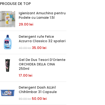
PRODUSE DE TOP
Igienizant Amuchina pentru
Podele cu Lamaie 1.5l
29.00
lei
Detergent rufe Felce
Azzurra Classico 32 spalari
35.00
lei
40.00
lei
Gel De Dus Tesori D’Oriente
ORCHIDEA DELLA CINA
250ml
17.00
lei
Detergent Dash ALLin1
Chihlimbar 31 Capsule
50.00
lei
80.00
lei