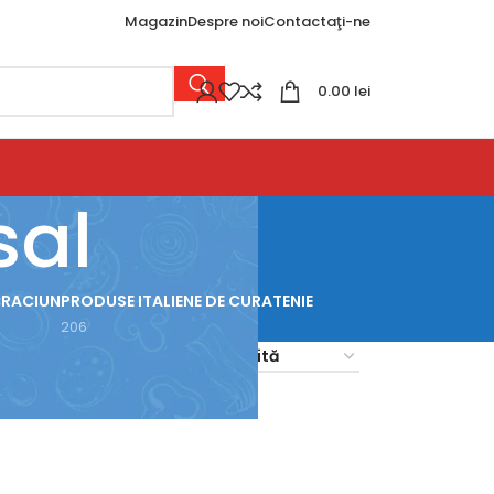
Magazin
Despre noi
Contactaţi-ne
0.00
lei
sal
CRACIUN
PRODUSE ITALIENE DE CURATENIE
206
18
24