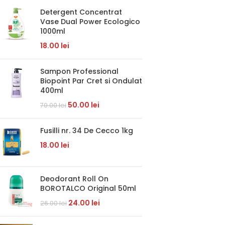
Detergent Concentrat
Vase Dual Power Ecologico
1000ml
18.00
lei
Sampon Professional
Biopoint Par Cret si Ondulat
400ml
50.00
lei
70.00
lei
Fusilli nr. 34 De Cecco 1kg
18.00
lei
Deodorant Roll On
BOROTALCO Original 50ml
24.00
lei
26.00
lei