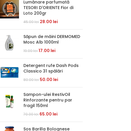
Lumânare parfumată
TESORI D'ORIENTE Fior di
Loto 200gr
28.00
lei
45.00
lei
Săpun de mâini DERMOMED
Mosc Alb 1000ml
17.00
lei
19.00
lei
Detergent rufe Dash Pods
Classico 31 spălări
50.00
lei
80.00
lei
Sampon-ulei RestivOil
Rinforzante pentru par
fragil 150ml
65.00
lei
70.00
lei
Sos Barilla Bolognese