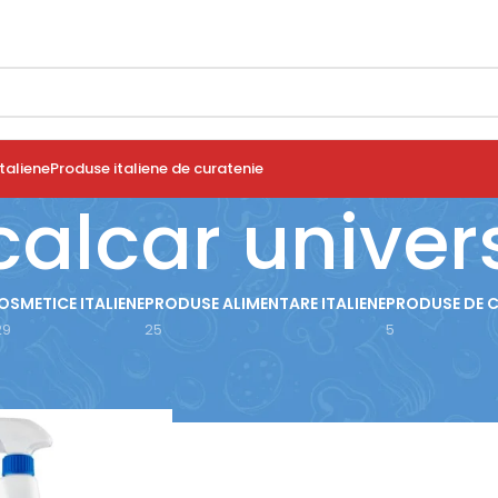
taliene
Produse italiene de curatenie
calcar univer
OSMETICE ITALIENE
PRODUSE ALIMENTARE ITALIENE
PRODUSE DE 
29
25
5
use etichetate „Anticalcar universal”
Arată
9
12