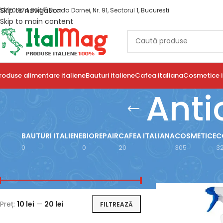
Skip to navigation
0770 974 854
Strada Dornei, Nr. 91, Sectorul 1, Bucuresti
Skip to main content
roduse alimentare italiene
Bauturi italiene
Cafea italiana
Cosmetice i
Anti
BAUTURI ITALIENE
BIOREPAIR
CAFEA ITALIANA
COSMETICE
C
0
0
20
305
3
FILTRARE DUPĂ PREȚ
Prima pagină
/
Prod
Preț:
10 lei
—
20 lei
FILTREAZĂ