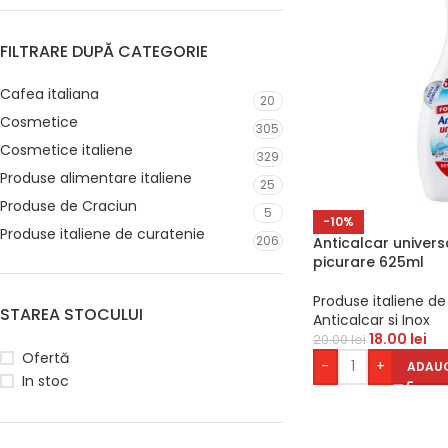
FILTRARE DUPĂ CATEGORIE
Cafea italiana
20
Cosmetice
305
Cosmetice italiene
329
Produse alimentare italiene
25
Produse de Craciun
5
-10%
Produse italiene de curatenie
206
Anticalcar univers
picurare 625ml
Produse italiene de
STAREA STOCULUI
Anticalcar si Inox
18.00
lei
20.00
lei
Ofertă
-
+
ADAUG
In stoc