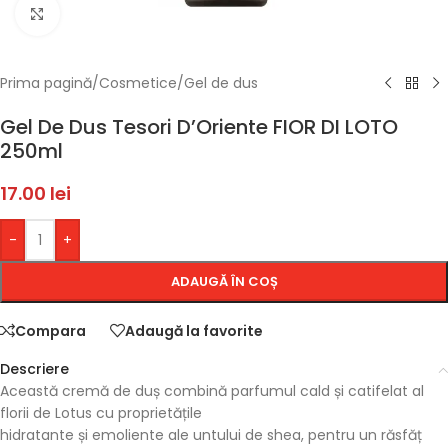
Faceți click pentru a mări
Prima pagină
/
Cosmetice
/
Gel de dus
Gel De Dus Tesori D’Oriente FIOR DI LOTO
250ml
17.00
lei
-
+
ADAUGĂ ÎN COȘ
Compara
Adaugă la favorite
Descriere
Această cremă de duș combină parfumul cald și catifelat al
florii de Lotus cu proprietățile
hidratante și emoliente ale untului de shea, pentru un răsfăț