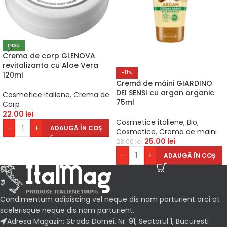
NOU
Crema de corp GLENOVA
revitalizanta cu Aloe Vera
-11%
120ml
Cremă de mâini GIARDINO
DEI SENSI cu argan organic
Cosmetice italiene
,
Crema de
75ml
Corp
22.00
lei
Cosmetice italiene
,
Bio
,
-
+
ADAUGĂ ÎN COȘ
Cosmetice
,
Crema de maini
25.00
lei
28.00
lei
-
+
ADAUGĂ ÎN COȘ
Condimentum adipiscing vel neque dis nam parturient orci at
scelerisque neque dis nam parturient.
Adresa Magazin: Strada Dornei, Nr. 91, Sectorul 1, Bucuresti