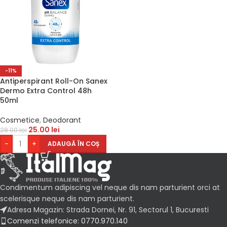
-11%
Antiperspirant Roll-On Sanex
Dermo Extra Control 48h
50ml
Cosmetice
,
Deodorant
25.00
lei
28.00
lei
-
+
ADAUGĂ ÎN COȘ
Condimentum adipiscing vel neque dis nam parturient orci at
scelerisque neque dis nam parturient.
Adresa Magazin: Strada Dornei, Nr. 91, Sectorul 1, Bucuresti
Comenzi telefonice: 0770.970.140