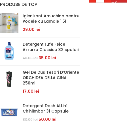
PRODUSE DE TOP
Igienizant Amuchina pentru
Podele cu Lamaie 1.5l
29.00
lei
Detergent rufe Felce
Azzurra Classico 32 spalari
35.00
lei
40.00
lei
Gel De Dus Tesori D’Oriente
ORCHIDEA DELLA CINA
250ml
17.00
lei
Detergent Dash ALLin1
Chihlimbar 31 Capsule
50.00
lei
80.00
lei