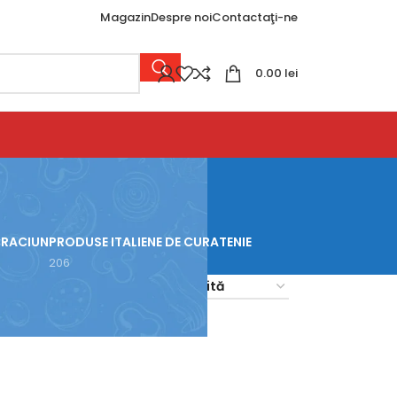
Magazin
Despre noi
Contactaţi-ne
0.00
lei
CRACIUN
PRODUSE ITALIENE DE CURATENIE
206
18
24