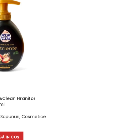
h&Clean Hranitor
ml
Sapunuri
,
Cosmetice
Ă ÎN COȘ