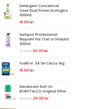
Detergent Concentrat
Vase Dual Power Ecologico
1000ml
18.00
lei
Sampon Professional
Biopoint Par Cret si Ondulat
400ml
50.00
lei
70.00
lei
Fusilli nr. 34 De Cecco 1kg
18.00
lei
Deodorant Roll On
BOROTALCO Original 50ml
24.00
lei
26.00
lei