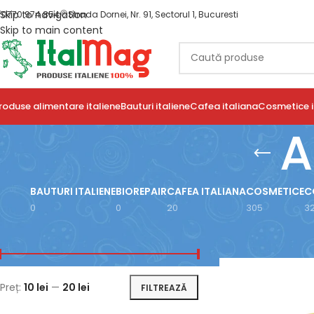
Skip to navigation
0770 974 854
Strada Dornei, Nr. 91, Sectorul 1, Bucuresti
Skip to main content
roduse alimentare italiene
Bauturi italiene
Cafea italiana
Cosmetice i
A
BAUTURI ITALIENE
BIOREPAIR
CAFEA ITALIANA
COSMETICE
C
0
0
20
305
3
FILTRARE DUPĂ PREȚ
Prima pagină
/
Prod
Preț:
10 lei
—
20 lei
FILTREAZĂ