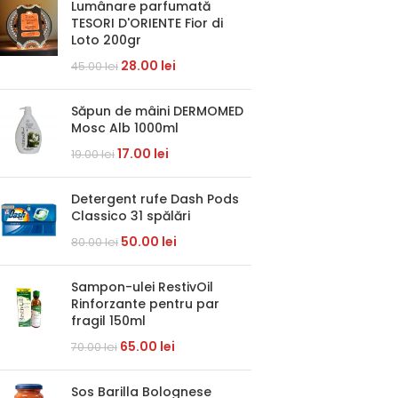
Lumânare parfumată
TESORI D'ORIENTE Fior di
Loto 200gr
28.00
lei
45.00
lei
Săpun de mâini DERMOMED
Mosc Alb 1000ml
17.00
lei
19.00
lei
Detergent rufe Dash Pods
Classico 31 spălări
50.00
lei
80.00
lei
Sampon-ulei RestivOil
Rinforzante pentru par
fragil 150ml
65.00
lei
70.00
lei
Sos Barilla Bolognese