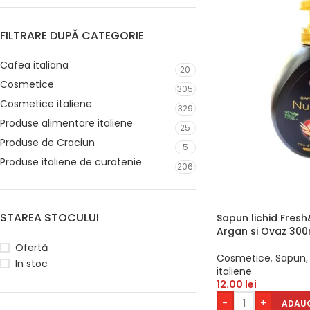
FILTRARE DUPĂ CATEGORIE
Cafea italiana
20
Cosmetice
305
Cosmetice italiene
329
Produse alimentare italiene
25
Produse de Craciun
5
Produse italiene de curatenie
206
STAREA STOCULUI
Sapun lichid Fres
Argan si Ovaz 300
Ofertă
Cosmetice
,
Sapun
,
In stoc
italiene
12.00
lei
-
+
ADAUG