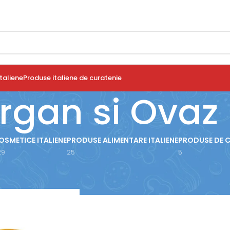
taliene
Produse italiene de curatenie
rgan si Ovaz
OSMETICE ITALIENE
PRODUSE ALIMENTARE ITALIENE
PRODUSE DE 
29
25
5
use etichetate „Argan si Ovaz”
Arată
9
12