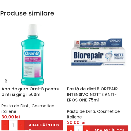
Produse similare
Apa de gura Oral-B pentru
Pastă de dinți BIOREPAIR
dinti si gingii 500ml
INTENSIVO NOTTE ANTI-
EROSIONE 75ml
Pasta de Dinti
,
Cosmetice
italiene
Pasta de Dinti
,
Cosmetice
30.00
lei
italiene
30.00
lei
-
+
ADAUGĂ ÎN COȘ
-
+
ADAUGĂ ÎN COȘ