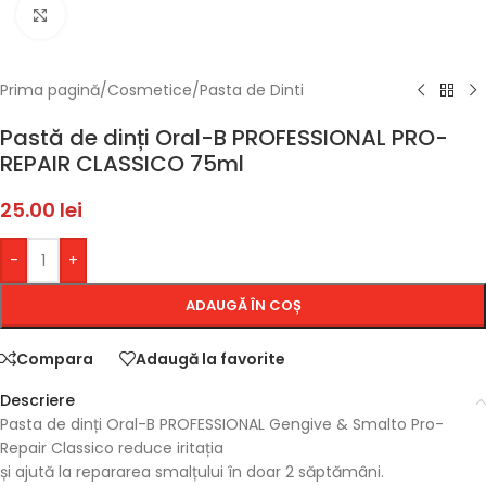
Faceți click pentru a mări
Prima pagină
/
Cosmetice
/
Pasta de Dinti
Pastă de dinți Oral-B PROFESSIONAL PRO-
REPAIR CLASSICO 75ml
25.00
lei
-
+
ADAUGĂ ÎN COȘ
Compara
Adaugă la favorite
Descriere
Pasta de dinți Oral-B PROFESSIONAL Gengive & Smalto Pro-
Repair Classico reduce iritația
și ajută la repararea smalțului în doar 2 săptămâni.