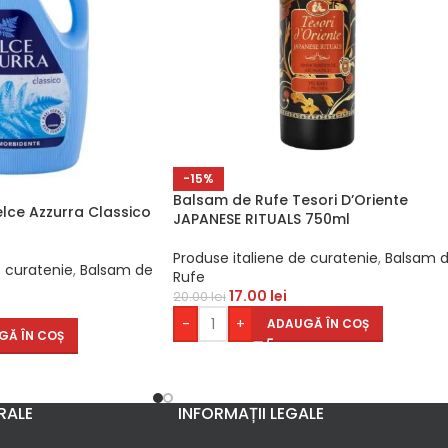
-15%
Balsam de Rufe Tesori D’Oriente
lce Azzurra Classico
JAPANESE RITUALS 750ml
Produse italiene de curatenie
,
Balsam 
e curatenie
,
Balsam de
Rufe
17.00
lei
20.00
lei
-
+
ADAUGĂ ÎN COȘ
GĂ ÎN COȘ
RALE
INFORMAȚII LEGALE