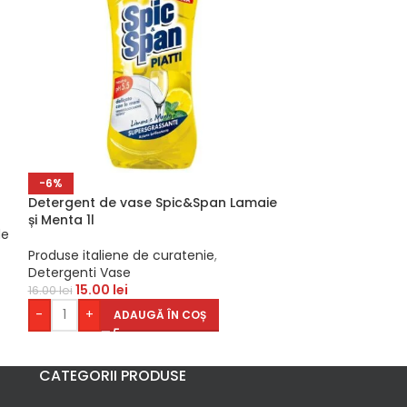
Detergent lichi
-6%
spălări
Detergent de vase Spic&Span Lamaie
și Menta 1l
Produse italien
de
Detergenti
Produse italiene de curatenie
,
90.00
lei
Detergenti Vase
-
+
AD
15.00
lei
16.00
lei
-
+
ADAUGĂ ÎN COȘ
CATEGORII PRODUSE