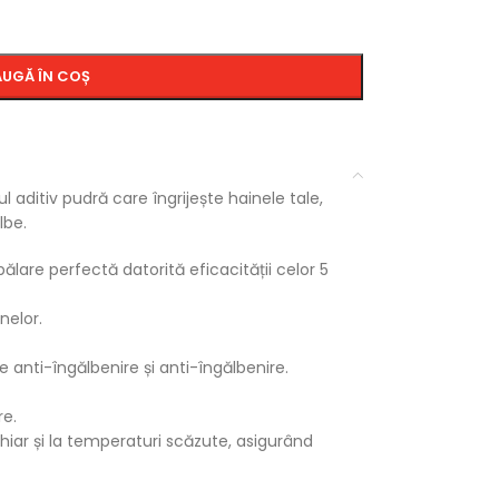
UGĂ ÎN COȘ
ditiv pudră care îngrijește hainele tale,
lbe.
lare perfectă datorită eficacității celor 5
nelor.
le anti-îngălbenire și anti-îngălbenire.
re.
iar și la temperaturi scăzute, asigurând
 țesăturilor.