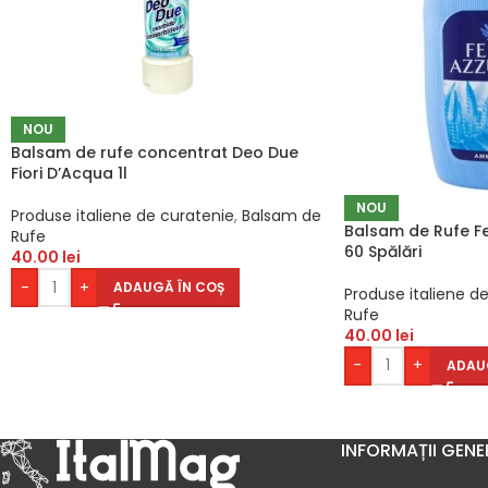
NOU
Balsam de rufe concentrat Deo Due
Fiori D’Acqua 1l
NOU
Produse italiene de curatenie
,
Balsam de
Balsam de Rufe Fe
Rufe
60 Spălări
40.00
lei
-
+
ADAUGĂ ÎN COȘ
Produse italiene d
Rufe
40.00
lei
-
+
ADAU
INFORMAȚII GENE