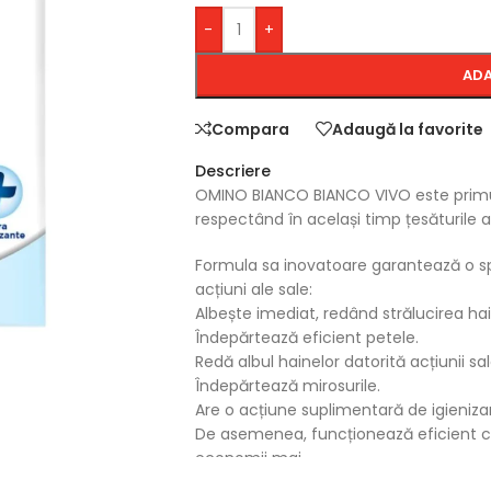
-
+
ADA
Compara
Adaugă la favorite
Descriere
OMINO BIANCO BIANCO VIVO este primul a
respectând în același timp țesăturile a
Formula sa inovatoare garantează o spă
acțiuni ale sale:
Albește imediat, redând strălucirea hai
Îndepărtează eficient petele.
Redă albul hainelor datorită acțiunii sa
Îndepărtează mirosurile.
Are o acțiune suplimentară de igieniza
De asemenea, funcționează eficient ch
economii mai
mari de energie și o îngrijire mai bună a