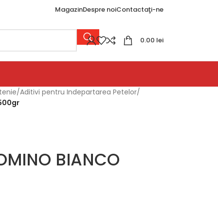
Magazin
Despre noi
Contactaţi-ne
0.00
lei
tenie
/
Aditivi pentru Indepartarea Petelor
/
 500gr
r OMINO BIANCO