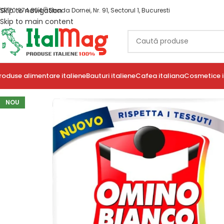
Skip to navigation
0770 974 854
Strada Dornei, Nr. 91, Sectorul 1, Bucuresti
Skip to main content
roduse alimentare italiene
Bauturi italiene
Cafea italiana
Cosmetice i
NOU