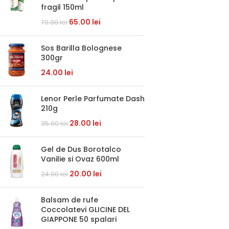
fragil 150ml
65.00
lei
70.00
lei
Sos Barilla Bolognese
300gr
24.00
lei
Lenor Perle Parfumate Dash
210g
28.00
lei
35.00
lei
Gel de Dus Borotalco
Vanilie si Ovaz 600ml
20.00
lei
24.00
lei
Balsam de rufe
Coccolatevi GLICINE DEL
GIAPPONE 50 spalari