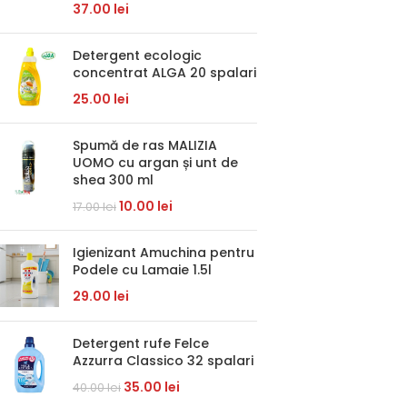
37.00
lei
Detergent ecologic
concentrat ALGA 20 spalari
25.00
lei
Spumă de ras MALIZIA
UOMO cu argan și unt de
shea 300 ml
10.00
lei
17.00
lei
Igienizant Amuchina pentru
Podele cu Lamaie 1.5l
29.00
lei
Detergent rufe Felce
Azzurra Classico 32 spalari
35.00
lei
40.00
lei