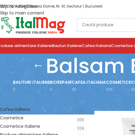
Skip to navigation
0770 974 854
Strada Dornei, Nr. 91, Sectorul 1, Bucuresti
Skip to main content
roduse alimentare italiene
Bauturi italiene
Cafea italiana
Cosmetice i
Balsam B
BAUTURI ITALIENE
BIOREPAIR
CAFEA ITALIANA
COSMETICE
C
0
0
20
305
3
FILTRARE DUPĂ CATEGORIE
Prima pagină
/
Prod
Cafea italiana
20
Cosmetice
305
Cosmetice italiene
329
Produse alimentare italiene