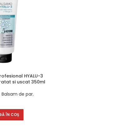
rofesional HYALU-3
ratat si uscat 350ml
,
Balsam de par
,
Ă ÎN COȘ