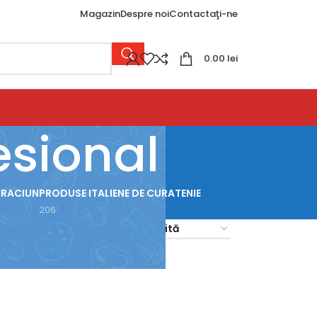
Magazin
Despre noi
Contactaţi-ne
0.00
lei
esional
CRACIUN
PRODUSE ITALIENE DE CURATENIE
206
18
24