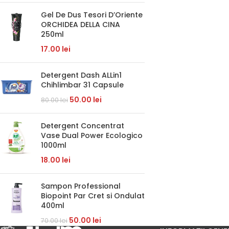
Gel De Dus Tesori D’Oriente
ORCHIDEA DELLA CINA
250ml
17.00
lei
Detergent Dash ALLin1
Chihlimbar 31 Capsule
50.00
lei
80.00
lei
Detergent Concentrat
Vase Dual Power Ecologico
1000ml
18.00
lei
Sampon Professional
Biopoint Par Cret si Ondulat
400ml
50.00
lei
70.00
lei