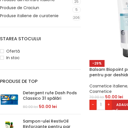
25
Produse de Craciun
5
Produse italiene de curatenie
206
STAREA STOCULUI
Ofertă
In stoc
-29%
Balsam Biopoint p
pentru par deshid
PRODUSE DE TOP
Cosmetice italiene
Cosmetice
Detergent rufe Dash Pods
50.00
lei
70.00
lei
Classico 31 spălări
-
+
ADAUG
50.00
lei
80.00
lei
Sampon-ulei RestivOil
Rinforzante pentru par