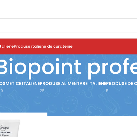
taliene
Produse italiene de curatenie
iopoint prof
OSMETICE ITALIENE
PRODUSE ALIMENTARE ITALIENE
PRODUSE DE 
29
25
5
use etichetate „Balsam Biopoint profesional”
Arată
9
12