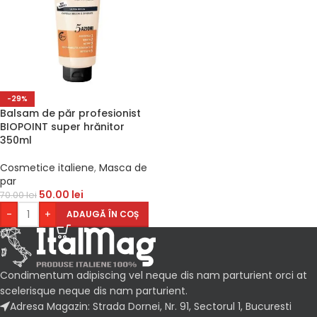
-29%
Balsam de păr profesionist
BIOPOINT super hrănitor
350ml
Cosmetice italiene
,
Masca de
par
50.00
lei
70.00
lei
-
+
ADAUGĂ ÎN COȘ
Condimentum adipiscing vel neque dis nam parturient orci at
scelerisque neque dis nam parturient.
Adresa Magazin: Strada Dornei, Nr. 91, Sectorul 1, Bucuresti