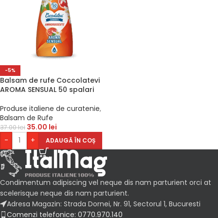
-5%
Balsam de rufe Coccolatevi
AROMA SENSUAL 50 spalari
Produse italiene de curatenie
,
Balsam de Rufe
35.00
lei
37.00
lei
-
+
ADAUGĂ ÎN COȘ
Condimentum adipiscing vel neque dis nam parturient orci at
scelerisque neque dis nam parturient.
Adresa Magazin: Strada Dornei, Nr. 91, Sectorul 1, Bucuresti
Comenzi telefonice: 0770.970.140