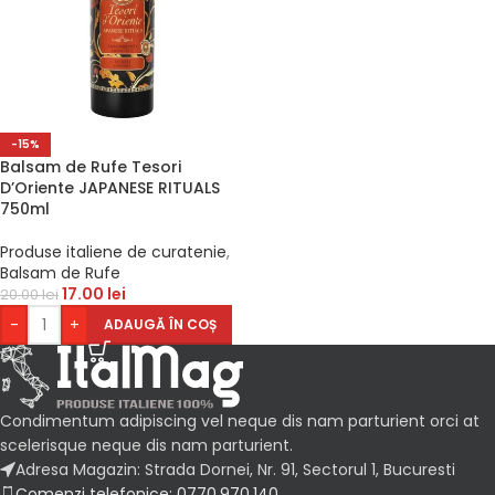
-15%
Balsam de Rufe Tesori
D’Oriente JAPANESE RITUALS
750ml
Produse italiene de curatenie
,
Balsam de Rufe
17.00
lei
20.00
lei
-
+
ADAUGĂ ÎN COȘ
Condimentum adipiscing vel neque dis nam parturient orci at
scelerisque neque dis nam parturient.
Adresa Magazin: Strada Dornei, Nr. 91, Sectorul 1, Bucuresti
Comenzi telefonice: 0770.970.140