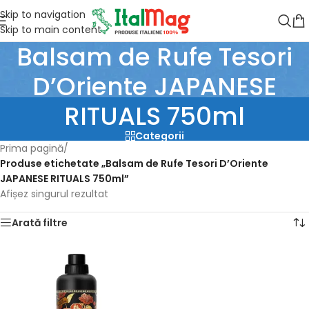
Skip to navigation
Skip to main content
Balsam de Rufe Tesori
D’Oriente JAPANESE
RITUALS 750ml
Categorii
Prima pagină
/
Produse etichetate „Balsam de Rufe Tesori D’Oriente
JAPANESE RITUALS 750ml”
Afișez singurul rezultat
Arată filtre