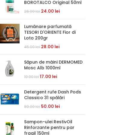
BOROTALCO Original 50ml
24.00
lei
26.00
lei
Lumânare parfumată
TESORI D'ORIENTE Fior di
Loto 200gr
28.00
lei
45.00
lei
Săpun de mâini DERMOMED
Mosc Alb 1000ml
17.00
lei
19.00
lei
Detergent rufe Dash Pods
Classico 31 spălări
50.00
lei
80.00
lei
Sampon-ulei RestivOil
Rinforzante pentru par
fragil 150ml