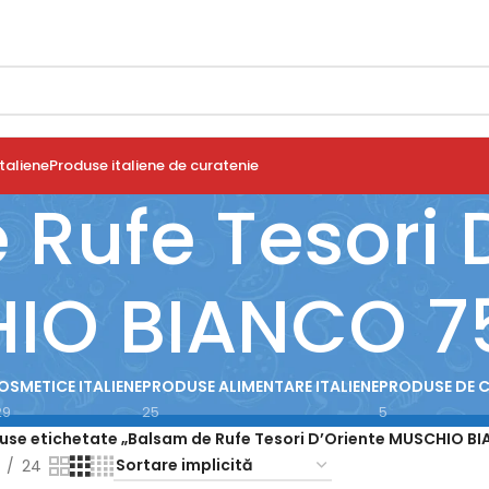
taliene
Produse italiene de curatenie
Rufe Tesori 
IO BIANCO 7
OSMETICE ITALIENE
PRODUSE ALIMENTARE ITALIENE
PRODUSE DE 
29
25
5
use etichetate „Balsam de Rufe Tesori D’Oriente MUSCHIO B
24