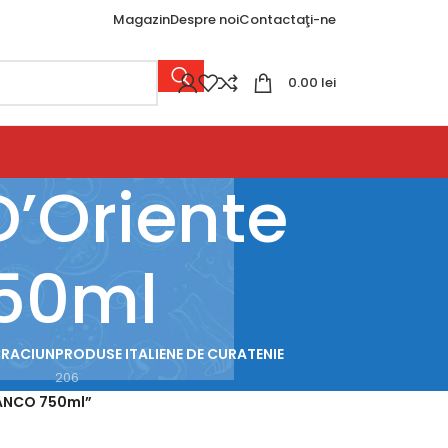
Magazin
Despre noi
Contactaţi-ne
0.00
lei
D’Oriente
50ml
CRACIUN
PRODUSE ITALIENE DE CURATENIE
206
IANCO 750ml”