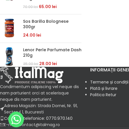
65.00
lei
70.00
lei
Sos Barilla Bolognese
300gr
24.00
lei
Lenor Perle Parfumate Dash
210g
28.00
lei
35.00
lei
INFORMAȚII GENE
Termene și condiții
Condimentum adipiscing vel neque dis
Plată și livrare
nam parturient orci at scelerisque
Politica Retur
neque dis nam parturient.
Adresa Magazin: Strada Dornei, Nr. 91,
Sectorul 1, Bucuresti
Comenzi telefonice: 0770.970.140
E-mail: contact@italmag.ro