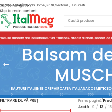
Skip to navigation
0770 974 854
Strada Dornei, Nr. 91, Sectorul 1, Bucuresti
Skip to main content
roduse alimentare italiene
Bauturi italiene
Cafea italiana
Cosmetice i
Balsam de 
MUSCH
BAUTURI ITALIENE
BIOREPAIR
CAFEA ITALIANA
COSMETICE
C
0
0
20
305
3
FILTRARE DUPĂ PREȚ
Prima pagină
/
Prod
Arată
9
12
18