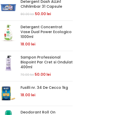
Detergent Dash ALLin1
Chihlimbar 31 Capsule
50.00
lei
80.00
lei
Detergent Concentrat
Vase Dual Power Ecologico
1000ml
18.00
lei
Sampon Professional
Biopoint Par Cret si Ondulat
400ml
50.00
lei
70.00
lei
Fusilli nr. 34 De Cecco 1kg
18.00
lei
Deodorant Roll On