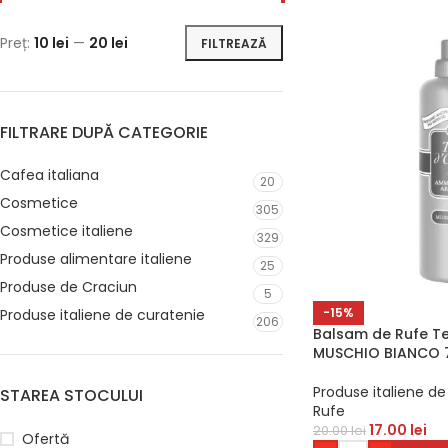
Preț:
10 lei
—
20 lei
FILTREAZĂ
FILTRARE DUPĂ CATEGORIE
Cafea italiana
20
Cosmetice
305
Cosmetice italiene
329
Produse alimentare italiene
25
Produse de Craciun
5
-15%
Produse italiene de curatenie
206
Balsam de Rufe Te
MUSCHIO BIANCO 
Produse italiene de
STAREA STOCULUI
Rufe
17.00
lei
20.00
lei
Ofertă