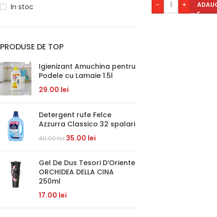
-
+
ADAUG
In stoc
PRODUSE DE TOP
Igienizant Amuchina pentru
Podele cu Lamaie 1.5l
29.00
lei
Detergent rufe Felce
Azzurra Classico 32 spalari
35.00
lei
40.00
lei
Gel De Dus Tesori D’Oriente
ORCHIDEA DELLA CINA
250ml
17.00
lei