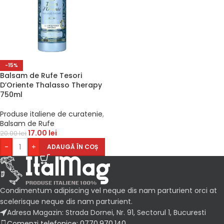
-15%
Balsam de Rufe Tesori
D’Oriente Thalasso Therapy
750ml
Produse italiene de curatenie
,
Balsam de Rufe
17.00
lei
20.00
lei
-
+
ADAUGĂ ÎN COȘ
Condimentum adipiscing vel neque dis nam parturient orci at
scelerisque neque dis nam parturient.
Adresa Magazin: Strada Dornei, Nr. 91, Sectorul 1, Bucuresti
Comenzi telefonice: 0770.970.140