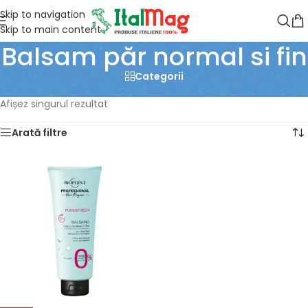
Skip to navigation
Skip to main content
Balsam păr normal si fin
Categorii
Prima pagină
/
Produse etichetate „Balsam păr normal si fin”
Afișez singurul rezultat
Arată filtre