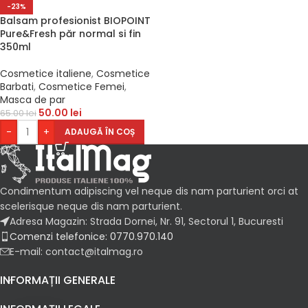
-23%
Balsam profesionist BIOPOINT
Pure&Fresh păr normal si fin
350ml
Cosmetice italiene
,
Cosmetice
Barbati
,
Cosmetice Femei
,
Masca de par
50.00
lei
65.00
lei
-
+
ADAUGĂ ÎN COȘ
Condimentum adipiscing vel neque dis nam parturient orci at
scelerisque neque dis nam parturient.
Adresa Magazin: Strada Dornei, Nr. 91, Sectorul 1, Bucuresti
Comenzi telefonice: 0770.970.140
E-mail: contact@italmag.ro
INFORMAȚII GENERALE