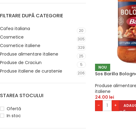
FILTRARE DUPĂ CATEGORIE
Cafea italiana
20
Cosmetice
305
Cosmetice italiene
329
Produse alimentare italiene
25
Produse de Craciun
5
NOU
Produse italiene de curatenie
206
Sos Barilla Bolog
Produse alimentare
italiene
STAREA STOCULUI
24.00
lei
-
+
ADAUG
Ofertă
In stoc