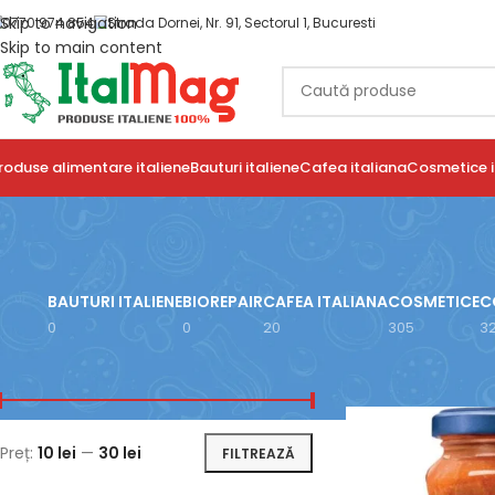
Skip to navigation
0770 974 854
Strada Dornei, Nr. 91, Sectorul 1, Bucuresti
Skip to main content
roduse alimentare italiene
Bauturi italiene
Cafea italiana
Cosmetice i
BAUTURI ITALIENE
BIOREPAIR
CAFEA ITALIANA
COSMETICE
C
0
0
20
305
3
FILTRARE DUPĂ PREȚ
Prima pagină
/
Prod
Preț:
10 lei
—
30 lei
FILTREAZĂ