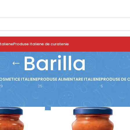
taliene
Produse italiene de curatenie
Barilla
OSMETICE ITALIENE
PRODUSE ALIMENTARE ITALIENE
PRODUSE DE 
29
25
5
use etichetate „Barilla”
Arată
9
12