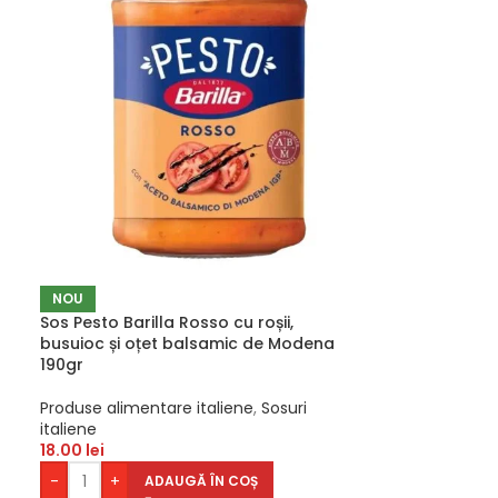
NOU
Sos Pesto Barilla Rosso cu roșii,
busuioc și oțet balsamic de Modena
190gr
Produse alimentare italiene
,
Sosuri
italiene
18.00
lei
-
+
ADAUGĂ ÎN COȘ