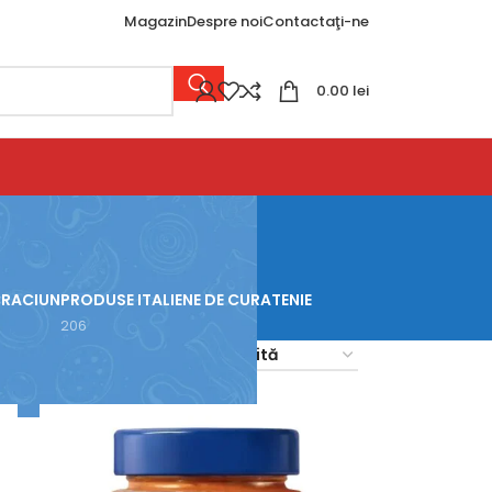
Magazin
Despre noi
Contactaţi-ne
0.00
lei
CRACIUN
PRODUSE ITALIENE DE CURATENIE
206
18
24