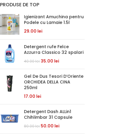
PRODUSE DE TOP
Igienizant Amuchina pentru
Podele cu Lamaie 1.5l
29.00
lei
Detergent rufe Felce
Azzurra Classico 32 spalari
35.00
lei
40.00
lei
Gel De Dus Tesori D’Oriente
ORCHIDEA DELLA CINA
250ml
17.00
lei
Detergent Dash ALLin1
Chihlimbar 31 Capsule
50.00
lei
80.00
lei