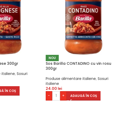
NOU
nese 300gr
Sos Barilla CONTADINO cu vin rosu
300gr
 italiene
,
Sosuri
Produse alimentare italiene
,
Sosuri
italiene
24.00
lei
Ă ÎN COȘ
-
+
ADAUGĂ ÎN COȘ