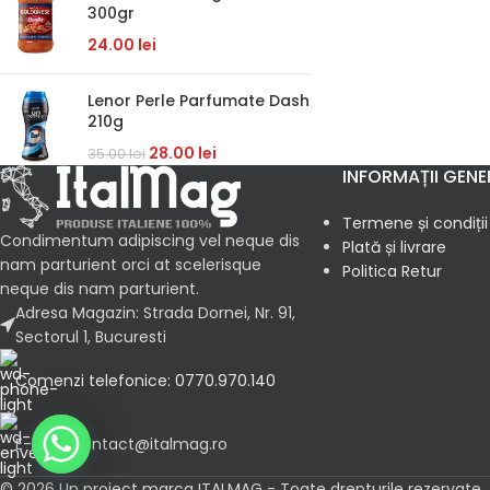
300gr
24.00
lei
Lenor Perle Parfumate Dash
210g
28.00
lei
35.00
lei
INFORMAȚII GENE
Termene și condiții
Condimentum adipiscing vel neque dis
Plată și livrare
nam parturient orci at scelerisque
Politica Retur
neque dis nam parturient.
Adresa Magazin: Strada Dornei, Nr. 91,
Sectorul 1, Bucuresti
Comenzi telefonice: 0770.970.140
E-mail: contact@italmag.ro
© 2026 Un proiect marca ITALMAG - Toate drepturile rezervate