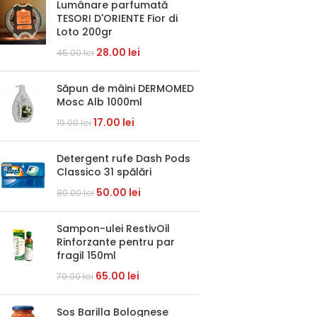
Lumânare parfumată
TESORI D'ORIENTE Fior di
Loto 200gr
28.00
lei
45.00
lei
Săpun de mâini DERMOMED
Mosc Alb 1000ml
17.00
lei
19.00
lei
Detergent rufe Dash Pods
Classico 31 spălări
50.00
lei
80.00
lei
Sampon-ulei RestivOil
Rinforzante pentru par
fragil 150ml
65.00
lei
70.00
lei
Sos Barilla Bolognese