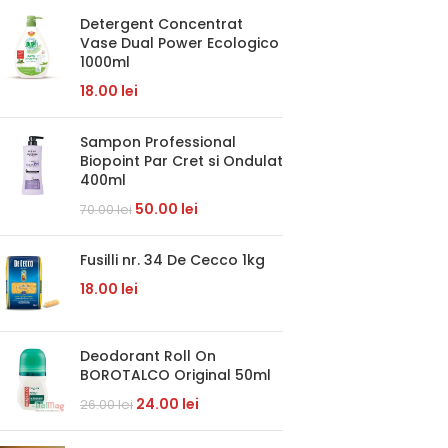
Detergent Concentrat
Vase Dual Power Ecologico
1000ml
18.00
lei
Sampon Professional
Biopoint Par Cret si Ondulat
400ml
50.00
lei
70.00
lei
Fusilli nr. 34 De Cecco 1kg
18.00
lei
Deodorant Roll On
BOROTALCO Original 50ml
24.00
lei
26.00
lei