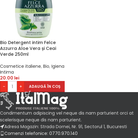
Bio Detergent intim Felce
Azzurra Aloe Vera și Ceai
Verde 250ml
Cosmetice italiene
,
Bio
,
Igiena
Intima
20.00
lei
-
+
ADAUGĂ ÎN COȘ
Condimentum adipiscing vel neque dis nam parturient orci at
scelerisque neque dis nam parturient.
Adresa Magazin: Strada Dornei, Nr. 91, Sectorul 1, Bucuresti
Comenzi telefonice: 0770.970.140