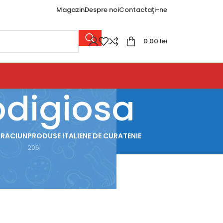
Magazin
Despre noi
Contactaţi-ne
0.00
lei
odigiosa
CRACIUN
PRODUSE ITALIENE DE CURATENIE
206