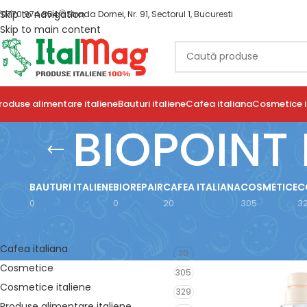
Skip to navigation
0770 974 854
Strada Dornei, Nr. 91, Sectorul 1, Bucuresti
Skip to main content
roduse alimentare italiene
Bauturi italiene
Cafea italiana
Cosmetice i
BIOPOINT 
BAUTURI ITALIENE
BIOREPAIR
CAFEA ITALIANA
COSMETICE
C
0
0
20
305
3
FILTRARE DUPĂ CATEGORIE
Prima pagină
/
Prod
Arată
9
12
18
Cafea italiana
20
Cosmetice
305
Cosmetice italiene
329
Produse alimentare italiene