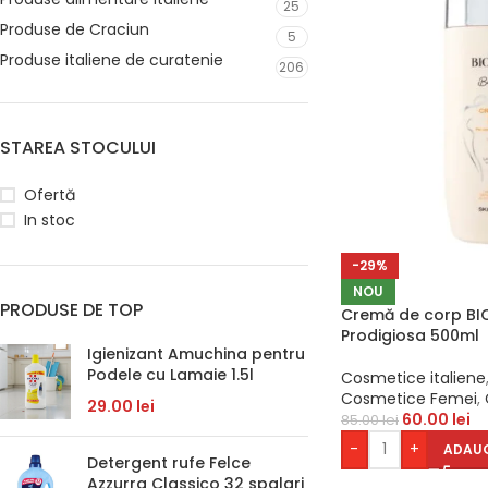
25
Produse de Craciun
5
Produse italiene de curatenie
206
STAREA STOCULUI
Ofertă
In stoc
-29%
NOU
PRODUSE DE TOP
Cremă de corp BIO
Prodigiosa 500ml
Igienizant Amuchina pentru
Podele cu Lamaie 1.5l
Cosmetice italiene
Cosmetice Femei
,
29.00
lei
60.00
lei
85.00
lei
-
+
ADAUG
Detergent rufe Felce
Azzurra Classico 32 spalari