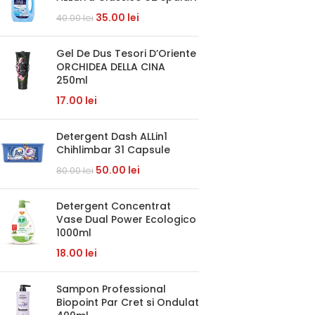
35.00
lei
40.00
lei
Gel De Dus Tesori D’Oriente
ORCHIDEA DELLA CINA
250ml
17.00
lei
Detergent Dash ALLin1
Chihlimbar 31 Capsule
50.00
lei
80.00
lei
Detergent Concentrat
Vase Dual Power Ecologico
1000ml
18.00
lei
Sampon Professional
Biopoint Par Cret si Ondulat