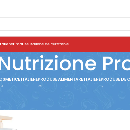
taliene
Produse italiene de curatenie
Nutrizione Pr
OSMETICE ITALIENE
PRODUSE ALIMENTARE ITALIENE
PRODUSE DE 
29
25
5
use etichetate „BIOPOINT Nutrizione Prodigiosa”
24