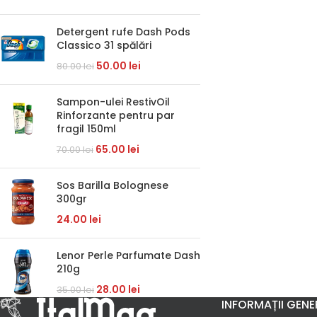
Detergent rufe Dash Pods
Classico 31 spălări
50.00
lei
80.00
lei
Sampon-ulei RestivOil
Rinforzante pentru par
fragil 150ml
65.00
lei
70.00
lei
Sos Barilla Bolognese
300gr
24.00
lei
Lenor Perle Parfumate Dash
210g
28.00
lei
35.00
lei
INFORMAȚII GENE