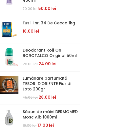
400ml
50.00
lei
70.00
lei
Fusilli nr. 34 De Cecco 1kg
18.00
lei
Deodorant Roll On
BOROTALCO Original 50ml
24.00
lei
26.00
lei
Lumânare parfumată
TESORI D'ORIENTE Fior di
Loto 200gr
28.00
lei
45.00
lei
Săpun de mâini DERMOMED
Mosc Alb 1000ml
17.00
lei
19.00
lei