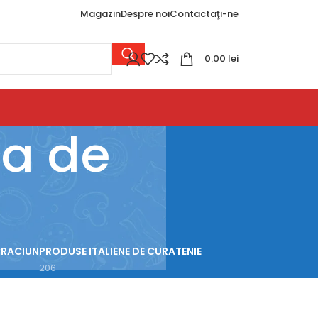
Magazin
Despre noi
Contactaţi-ne
0.00
lei
ma de
CRACIUN
PRODUSE ITALIENE DE CURATENIE
206