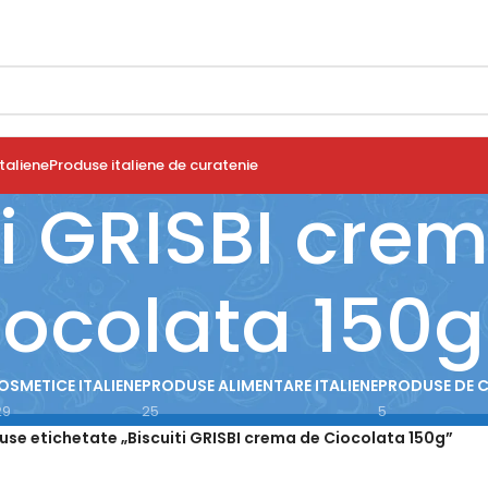
taliene
Produse italiene de curatenie
ti GRISBI cre
iocolata 150g
OSMETICE ITALIENE
PRODUSE ALIMENTARE ITALIENE
PRODUSE DE 
29
25
5
use etichetate „Biscuiti GRISBI crema de Ciocolata 150g”