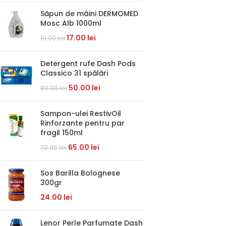
Săpun de mâini DERMOMED
Mosc Alb 1000ml
17.00
lei
19.00
lei
Detergent rufe Dash Pods
Classico 31 spălări
50.00
lei
80.00
lei
Sampon-ulei RestivOil
Rinforzante pentru par
fragil 150ml
65.00
lei
70.00
lei
Sos Barilla Bolognese
300gr
24.00
lei
Lenor Perle Parfumate Dash