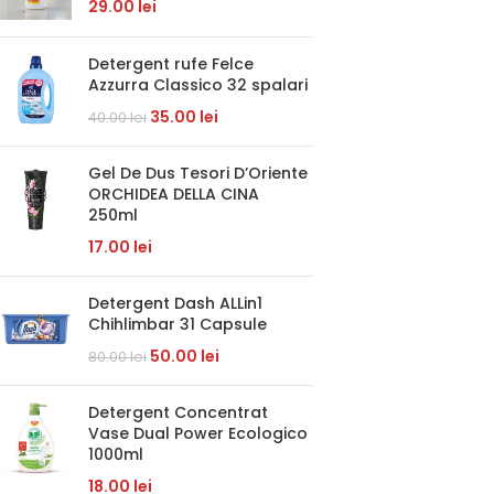
29.00
lei
Detergent rufe Felce
Azzurra Classico 32 spalari
35.00
lei
40.00
lei
Gel De Dus Tesori D’Oriente
ORCHIDEA DELLA CINA
250ml
17.00
lei
Detergent Dash ALLin1
Chihlimbar 31 Capsule
50.00
lei
80.00
lei
Detergent Concentrat
Vase Dual Power Ecologico
1000ml
18.00
lei