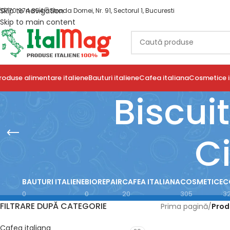
Skip to navigation
0770 974 854
Strada Dornei, Nr. 91, Sectorul 1, Bucuresti
Skip to main content
roduse alimentare italiene
Bauturi italiene
Cafea italiana
Cosmetice i
Biscui
C
BAUTURI ITALIENE
BIOREPAIR
CAFEA ITALIANA
COSMETICE
C
0
0
20
305
3
FILTRARE DUPĂ CATEGORIE
Prima pagină
/
Prod
Cafea italiana