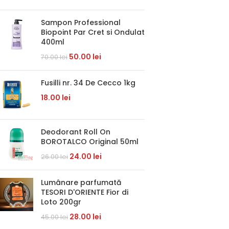
Sampon Professional
Biopoint Par Cret si Ondulat
400ml
50.00
lei
70.00
lei
Fusilli nr. 34 De Cecco 1kg
18.00
lei
Deodorant Roll On
BOROTALCO Original 50ml
24.00
lei
26.00
lei
Lumânare parfumată
TESORI D'ORIENTE Fior di
Loto 200gr
28.00
lei
45.00
lei