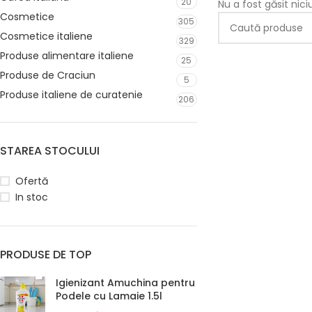
20
Nu a fost găsit nic
Cosmetice
305
Cosmetice italiene
329
Produse alimentare italiene
25
Produse de Craciun
5
Produse italiene de curatenie
206
STAREA STOCULUI
Ofertă
In stoc
PRODUSE DE TOP
Igienizant Amuchina pentru
Podele cu Lamaie 1.5l