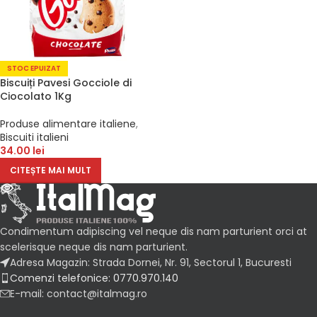
STOC EPUIZAT
Biscuiți Pavesi Gocciole di
Ciocolato 1Kg
Produse alimentare italiene
,
Biscuiti italieni
34.00
lei
CITEȘTE MAI MULT
Condimentum adipiscing vel neque dis nam parturient orci at
scelerisque neque dis nam parturient.
Adresa Magazin: Strada Dornei, Nr. 91, Sectorul 1, Bucuresti
Comenzi telefonice: 0770.970.140
E-mail: contact@italmag.ro