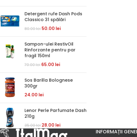
Detergent rufe Dash Pods
Classico 31 spălări
50.00
lei
80.00
lei
Sampon-ulei RestivOil
Rinforzante pentru par
fragil 150ml
65.00
lei
70.00
lei
Sos Barilla Bolognese
300gr
24.00
lei
Lenor Perle Parfumate Dash
210g
28.00
lei
35.00
lei
INFORMAȚII GENE