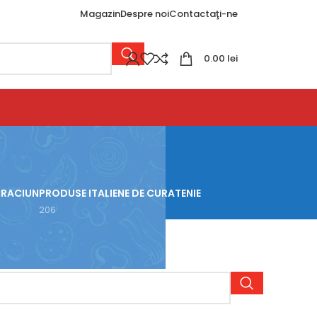
Magazin
Despre noi
Contactaţi-ne
0.00
lei
CRACIUN
PRODUSE ITALIENE DE CURATENIE
206