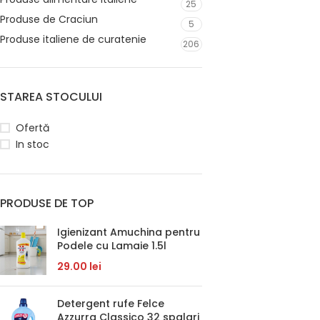
25
Produse de Craciun
5
Produse italiene de curatenie
206
STAREA STOCULUI
Ofertă
In stoc
PRODUSE DE TOP
Igienizant Amuchina pentru
Podele cu Lamaie 1.5l
29.00
lei
Detergent rufe Felce
Azzurra Classico 32 spalari