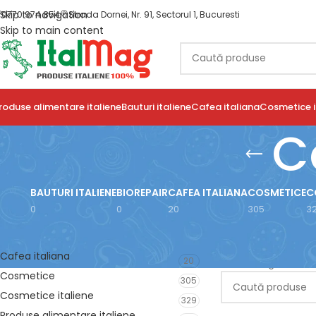
Skip to navigation
0770 974 854
Strada Dornei, Nr. 91, Sectorul 1, Bucuresti
Skip to main content
roduse alimentare italiene
Bauturi italiene
Cafea italiana
Cosmetice i
C
BAUTURI ITALIENE
BIOREPAIR
CAFEA ITALIANA
COSMETICE
C
0
0
20
305
3
FILTRARE DUPĂ CATEGORIE
Prima pagină
/
Prod
Cafea italiana
20
Nu a fost găsit nic
Cosmetice
305
Cosmetice italiene
329
Produse alimentare italiene