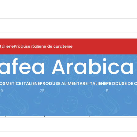
taliene
Produse italiene de curatenie
afea Arabica
OSMETICE ITALIENE
PRODUSE ALIMENTARE ITALIENE
PRODUSE DE 
29
25
5
use etichetate „Cafea Arabica”
iun produs care să se potrivească cu selecția ta.