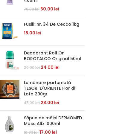
400ml
50.00
lei
70.00
lei
Fusilli nr. 34 De Cecco 1kg
18.00
lei
Deodorant Roll On
BOROTALCO Original 50ml
24.00
lei
26.00
lei
Lumânare parfumată
TESORI D'ORIENTE Fior di
Loto 200gr
28.00
lei
45.00
lei
Săpun de mâini DERMOMED
Mosc Alb 1000ml
17.00
lei
19.00
lei