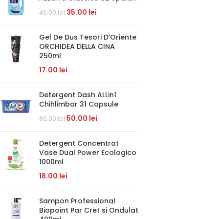
35.00
lei
40.00
lei
Gel De Dus Tesori D’Oriente
ORCHIDEA DELLA CINA
250ml
17.00
lei
Detergent Dash ALLin1
Chihlimbar 31 Capsule
50.00
lei
80.00
lei
Detergent Concentrat
Vase Dual Power Ecologico
1000ml
18.00
lei
Sampon Professional
Biopoint Par Cret si Ondulat