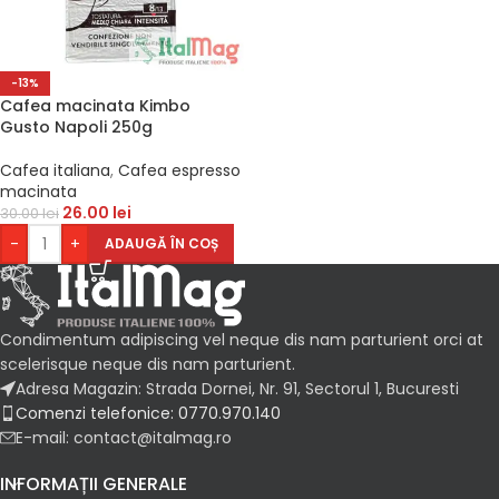
-13%
Cafea macinata Kimbo
Gusto Napoli 250g
Cafea italiana
,
Cafea espresso
macinata
26.00
lei
30.00
lei
-
+
ADAUGĂ ÎN COȘ
Condimentum adipiscing vel neque dis nam parturient orci at
scelerisque neque dis nam parturient.
Adresa Magazin: Strada Dornei, Nr. 91, Sectorul 1, Bucuresti
Comenzi telefonice: 0770.970.140
E-mail: contact@italmag.ro
INFORMAȚII GENERALE