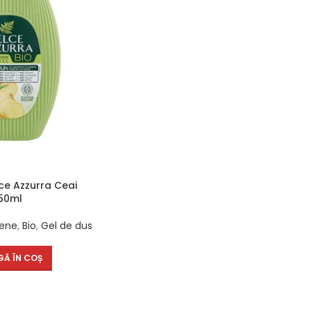
ce Azzurra Ceai
250ml
iene
,
Bio
,
Gel de dus
Ă ÎN COȘ