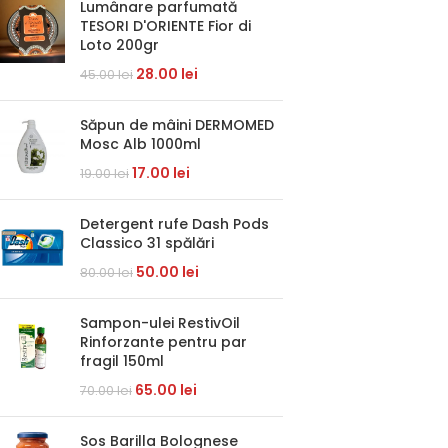
Lumânare parfumată
TESORI D'ORIENTE Fior di
Loto 200gr
28.00
lei
45.00
lei
Săpun de mâini DERMOMED
Mosc Alb 1000ml
17.00
lei
19.00
lei
Detergent rufe Dash Pods
Classico 31 spălări
50.00
lei
80.00
lei
Sampon-ulei RestivOil
Rinforzante pentru par
fragil 150ml
65.00
lei
70.00
lei
Sos Barilla Bolognese