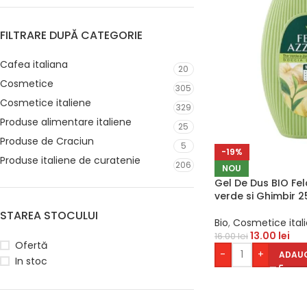
FILTRARE DUPĂ CATEGORIE
Cafea italiana
20
Cosmetice
305
Cosmetice italiene
329
Produse alimentare italiene
25
Produse de Craciun
5
-19%
Produse italiene de curatenie
206
NOU
Gel De Dus BIO Fel
verde si Ghimbir 
STAREA STOCULUI
Bio
,
Cosmetice ital
13.00
lei
16.00
lei
Ofertă
-
+
ADAUG
In stoc