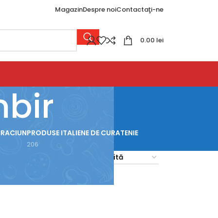
Magazin
Despre noi
Contactaţi-ne
0.00
lei
mbir
CRACIUN
PRODUSE ITALIENE DE CURATENIE
206
18
24