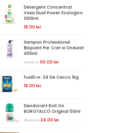
Detergent Concentrat
Vase Dual Power Ecologico
1000ml
18.00
lei
Sampon Professional
Biopoint Par Cret si Ondulat
400ml
50.00
lei
70.00
lei
Fusilli nr. 34 De Cecco 1kg
18.00
lei
Deodorant Roll On
BOROTALCO Original 50ml
24.00
lei
26.00
lei