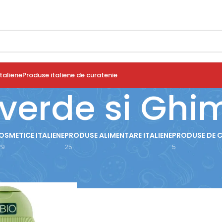
taliene
Produse italiene de curatenie
verde si Ghi
OSMETICE ITALIENE
PRODUSE ALIMENTARE ITALIENE
PRODUSE DE 
29
25
5
use etichetate „Ceai verde si Ghimbir”
Arată
9
12