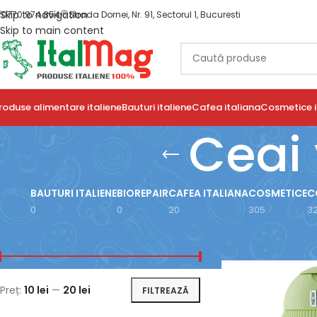
Skip to navigation
0770 974 854
Strada Dornei, Nr. 91, Sectorul 1, Bucuresti
Skip to main content
roduse alimentare italiene
Bauturi italiene
Cafea italiana
Cosmetice i
Ceai 
BAUTURI ITALIENE
BIOREPAIR
CAFEA ITALIANA
COSMETICE
C
0
0
20
305
3
FILTRARE DUPĂ PREȚ
Prima pagină
/
Prod
Preț:
10 lei
—
20 lei
FILTREAZĂ