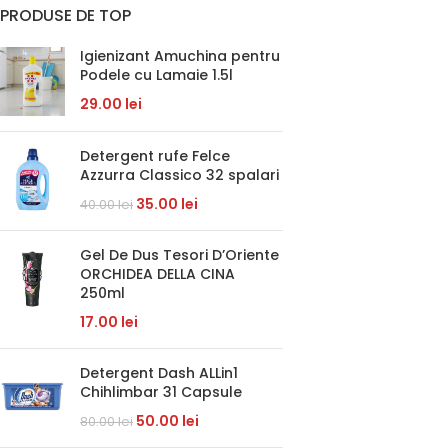
PRODUSE DE TOP
Igienizant Amuchina pentru
Podele cu Lamaie 1.5l
29.00
lei
Detergent rufe Felce
Azzurra Classico 32 spalari
35.00
lei
40.00
lei
Gel De Dus Tesori D’Oriente
ORCHIDEA DELLA CINA
250ml
17.00
lei
Detergent Dash ALLin1
Chihlimbar 31 Capsule
50.00
lei
80.00
lei