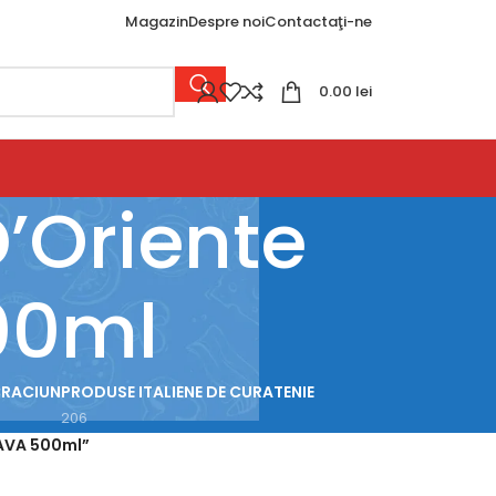
Magazin
Despre noi
Contactaţi-ne
0.00
lei
’Oriente
00ml
CRACIUN
PRODUSE ITALIENE DE CURATENIE
206
IAVA 500ml”