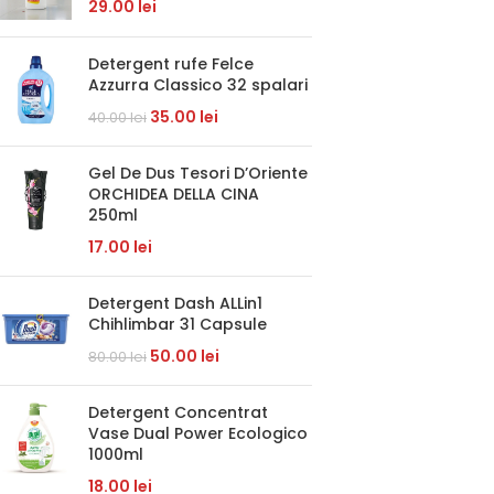
29.00
lei
Detergent rufe Felce
Azzurra Classico 32 spalari
35.00
lei
40.00
lei
Gel De Dus Tesori D’Oriente
ORCHIDEA DELLA CINA
250ml
17.00
lei
Detergent Dash ALLin1
Chihlimbar 31 Capsule
50.00
lei
80.00
lei
Detergent Concentrat
Vase Dual Power Ecologico
1000ml
18.00
lei