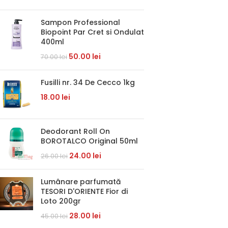
Sampon Professional
Biopoint Par Cret si Ondulat
400ml
50.00
lei
70.00
lei
Fusilli nr. 34 De Cecco 1kg
18.00
lei
Deodorant Roll On
BOROTALCO Original 50ml
24.00
lei
26.00
lei
Lumânare parfumată
TESORI D'ORIENTE Fior di
Loto 200gr
28.00
lei
45.00
lei