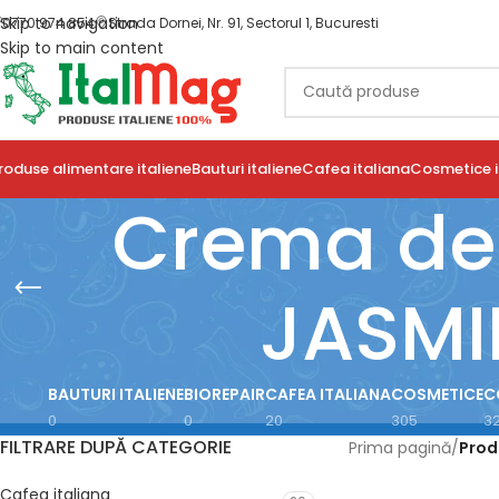
Skip to navigation
0770 974 854
Strada Dornei, Nr. 91, Sectorul 1, Bucuresti
Skip to main content
roduse alimentare italiene
Bauturi italiene
Cafea italiana
Cosmetice i
Crema de 
JASMI
BAUTURI ITALIENE
BIOREPAIR
CAFEA ITALIANA
COSMETICE
C
0
0
20
305
3
FILTRARE DUPĂ CATEGORIE
Prima pagină
/
Prod
Cafea italiana