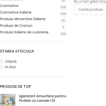
20
Nu a fost găsit nic
Cosmetice
305
Cosmetice italiene
329
Produse alimentare italiene
25
Produse de Craciun
5
Produse italiene de curatenie
206
STAREA STOCULUI
Ofertă
In stoc
PRODUSE DE TOP
Igienizant Amuchina pentru
Podele cu Lamaie 1.5l