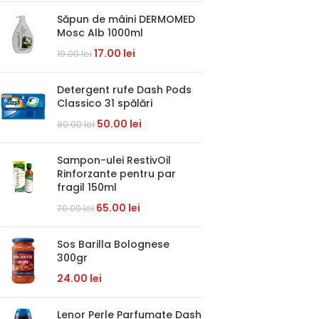
Săpun de mâini DERMOMED
Mosc Alb 1000ml
17.00
lei
19.00
lei
Detergent rufe Dash Pods
Classico 31 spălări
50.00
lei
80.00
lei
Sampon-ulei RestivOil
Rinforzante pentru par
fragil 150ml
65.00
lei
70.00
lei
Sos Barilla Bolognese
300gr
24.00
lei
Lenor Perle Parfumate Dash