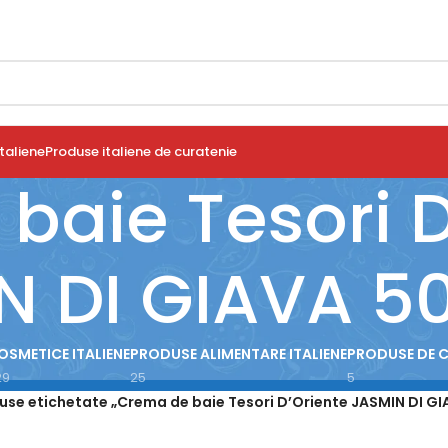
taliene
Produse italiene de curatenie
baie Tesori D
N DI GIAVA 5
OSMETICE ITALIENE
PRODUSE ALIMENTARE ITALIENE
PRODUSE DE 
29
25
5
use etichetate „Crema de baie Tesori D’Oriente JASMIN DI G